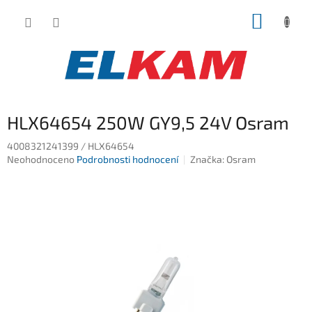
Přejít
NÁKUP
na
obsah
KOŠÍK
HLX64654 250W GY9,5 24V Osram
4008321241399 / HLX64654
Průměrné
Neohodnoceno
Podrobnosti hodnocení
Značka:
Osram
hodnocení
produktu
je
0,0
z
5
hvězdiček.