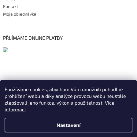
Kontakt
Moje objednávka
PŘIJÍMÁME ONLINE PLATBY
Používáme cookies, abychom Vám umožnili pohodlné
prohlížení webu a díky analýze provozu webu neustále
zlepšovali jeho funkce, výkon a použitelnost.
Více
informací
Nastavení
Vytvořil Shoptet
|
Realizoval Appgrade