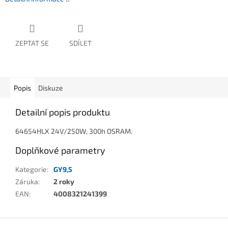
ZEPTAT SE
SDÍLET
Popis
Diskuze
Detailní popis produktu
64654HLX 24V/250W, 300h OSRAM.
Doplňkové parametry
Kategorie
:
GY9,5
Záruka
:
2 roky
EAN
:
4008321241399
Z