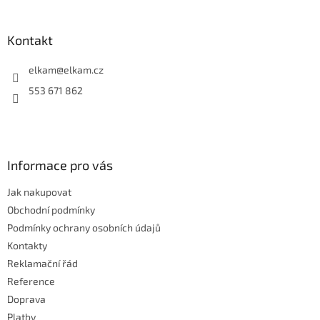
á
p
a
Kontakt
t
í
elkam
@
elkam.cz
553 671 862
Informace pro vás
Jak nakupovat
Obchodní podmínky
Podmínky ochrany osobních údajů
Kontakty
Reklamační řád
Reference
Doprava
Platby