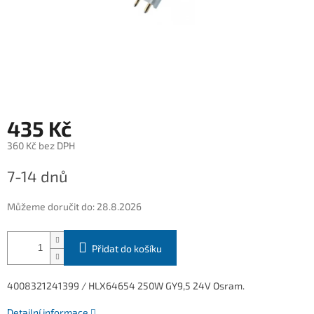
435 Kč
360 Kč bez DPH
Měrná
7-14 dnů
cena:
Můžeme doručit do:
28.8.2026
Přidat do košíku
4008321241399 /
HLX64654 250W GY9,5 24V Osram.
Detailní informace