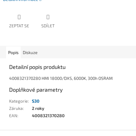
ZEPTAT SE
SDÍLET
Popis
Diskuze
Detailní popis produktu
4008321370280 HMI 18000/DXS, 6000K, 300h OSRAM
Doplňkové parametry
Kategorie
:
S30
Záruka
:
2 roky
EAN
:
4008321370280
Z