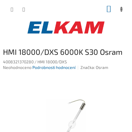
Přejít
NÁKUP
na
obsah
KOŠÍK
HMI 18000/DXS 6000K S30 Osram
4008321370280 / HMI 18000/DXS
Průměrné
Neohodnoceno
Podrobnosti hodnocení
Značka:
Osram
hodnocení
produktu
je
0,0
z
5
hvězdiček.