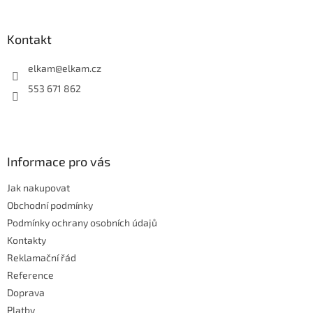
á
p
a
Kontakt
t
í
elkam
@
elkam.cz
553 671 862
Informace pro vás
Jak nakupovat
Obchodní podmínky
Podmínky ochrany osobních údajů
Kontakty
Reklamační řád
Reference
Doprava
Platby