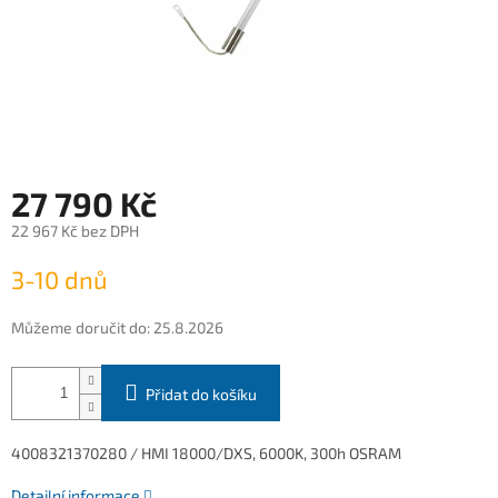
27 790 Kč
22 967 Kč bez DPH
Měrná
3-10 dnů
cena:
Můžeme doručit do:
25.8.2026
Přidat do košíku
4008321370280 / HMI 18000/DXS, 6000K, 300h OSRAM
Detailní informace