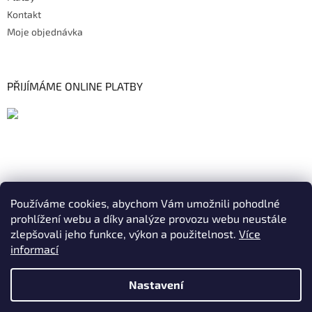
Kontakt
Moje objednávka
PŘIJÍMÁME ONLINE PLATBY
Používáme cookies, abychom Vám umožnili pohodlné
prohlížení webu a díky analýze provozu webu neustále
zlepšovali jeho funkce, výkon a použitelnost.
Více
informací
Nastavení
Vytvořil Shoptet
|
Realizoval Appgrade