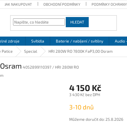
JAK NAKUPOVAT
OBCHODNÍ PODMÍNKY
PODMÍNKY OCHRANY
HLEDAT
elné zdroje
Svítidla
Baterie / nabíjení / svítilny
Audio 
 Patice
Special
HRI 280W RO 7800K FaP3,00 Osram
 Osram
4052899110397 / HRI 280W RO
am
4 150 Kč
3 430 Kč bez DPH
Měrná
3-10 dnů
cena:
Můžeme doručit do:
25.8.2026