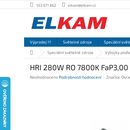
Přejít
553 671 862
elkam@elkam.cz
na
obsah
Výprodej !!!
Světelné zdroje
Speciální svět
Domů
Speciální světelné zdroje
Výbojky podle
HRI 280W RO 7800K FaP3,00
Průměrné
Neohodnoceno
Podrobnosti hodnocení
Značka:
Osr
hodnocení
produktu
je
0,0
z
5
hvězdiček.