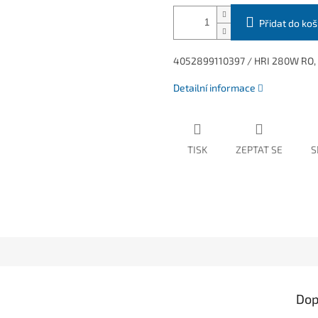
Přidat do koš
4052899110397 / HRI 280W RO,
Detailní informace
TISK
ZEPTAT SE
S
Dop