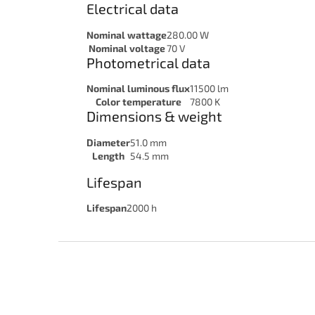
Electrical data
Nominal wattage
280.00 W
Nominal voltage
70 V
Photometrical data
Nominal luminous flux
11500 lm
Color temperature
7800 K
Dimensions & weight
Diameter
51.0 mm
Length
54.5 mm
Lifespan
Lifespan
2000 h
Z
á
p
a
t