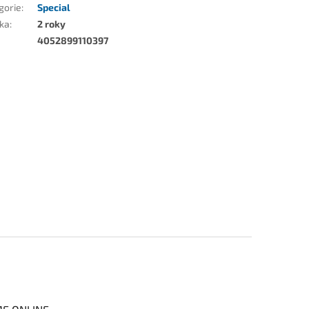
gorie
:
Special
ka
:
2 roky
4052899110397