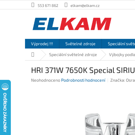
Přejít
553 671 862
elkam@elkam.cz
na
obsah
Výprodej !!!
Světelné zdroje
Speciální svět
Domů
Speciální světelné zdroje
Výbojky podle
HRI 371W 7650K Special SIRI
Průměrné
Neohodnoceno
Podrobnosti hodnocení
Značka:
Osr
hodnocení
produktu
je
0,0
z
5
hvězdiček.