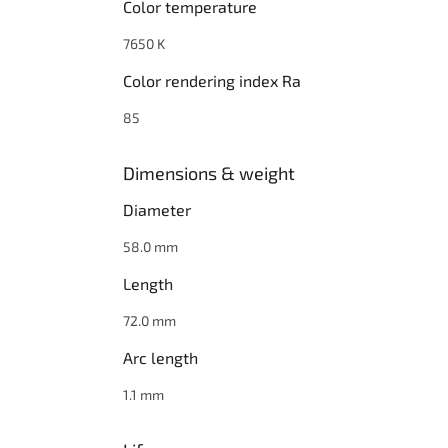
Color temperature
7650 K
Color rendering index Ra
85
Dimensions & weight
Diameter
58.0 mm
Length
72.0 mm
Arc length
1.1 mm