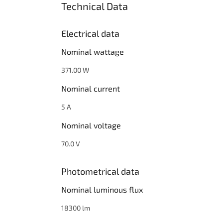
Technical Data
Electrical data
Nominal wattage
371.00 W
Nominal current
5 A
Nominal voltage
70.0 V
Photometrical data
Nominal luminous flux
18300 lm