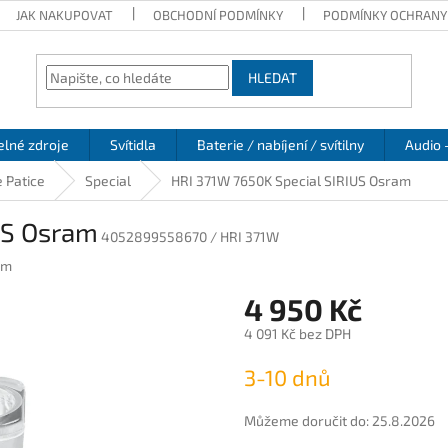
JAK NAKUPOVAT
OBCHODNÍ PODMÍNKY
PODMÍNKY OCHRANY
HLEDAT
elné zdroje
Svítidla
Baterie / nabíjení / svítilny
Audio 
 Patice
Special
HRI 371W 7650K Special SIRIUS Osram
US Osram
4052899558670 / HRI 371W
am
4 950 Kč
4 091 Kč bez DPH
Měrná
3-10 dnů
cena:
Můžeme doručit do:
25.8.2026