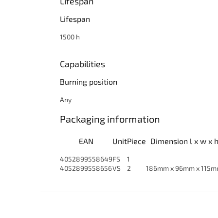
Lifespan
Lifespan
1500 h
Capabilities
Burning position
Any
Packaging information
EAN
Unit
Piece
Dimension l x w x 
4052899558649
FS
1
4052899558656
VS
2
186mm x 96mm x 115
Z
á