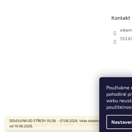
p
a
t
Kontakt
í
elkam
553 6
Používáme 
pohodlné pr
webu neustá
použitelnos
DOVOLENÁ OD STŘEDY 05.08. - 07.08.2026. Vaše objednávky budou vyřizov
Nastaven
Copyright 2026
ELKAM
. Všechna práva vyhrazena.
od 10.08.2026.