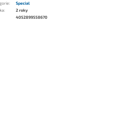
gorie
:
Special
ka
:
2 roky
4052899558670