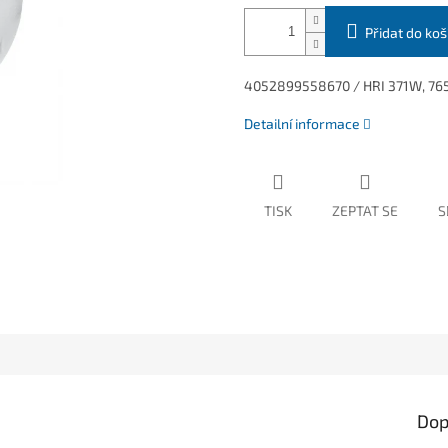
Přidat do koš
4052899558670 / HRI 371W, 76
Detailní informace
TISK
ZEPTAT SE
S
Dop