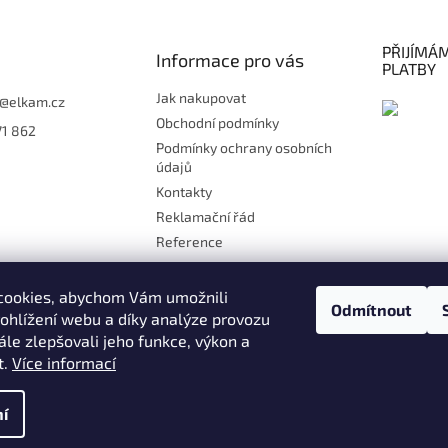
PŘIJÍMÁ
Informace pro vás
PLATBY
Jak nakupovat
@
elkam.cz
Obchodní podmínky
71 862
Podmínky ochrany osobních
údajů
Kontakty
Reklamační řád
Reference
Doprava
Platby
cookies, abychom Vám umožnili
Odmítnout
Kontakt
ohlížení webu a díky analýze provozu
le zlepšovali jeho funkce, výkon a
Moje objednávka
t.
Více informací
ány
í