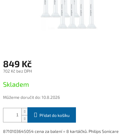
849 Kč
702 Kč bez DPH
Měrná
Skladem
cena:
Můžeme doručit do:
10.8.2026
Přidat do košíku
8710103645054 cena za balení = 8 kartáčků. Philips Sonicare