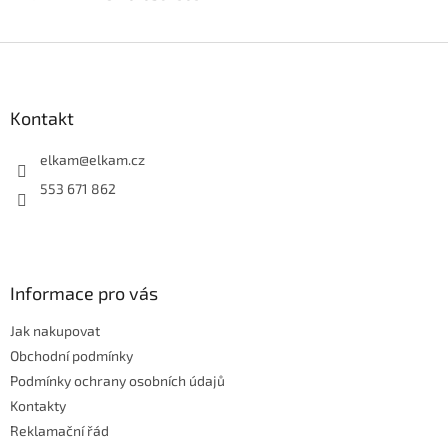
Z
á
p
a
Kontakt
t
í
elkam
@
elkam.cz
553 671 862
Informace pro vás
Jak nakupovat
Obchodní podmínky
Podmínky ochrany osobních údajů
Kontakty
Reklamační řád