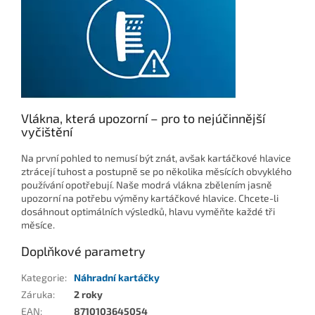
Vlákna, která upozorní – pro to nejúčinnější
vyčištění
Na první pohled to nemusí být znát, avšak kartáčkové hlavice
ztrácejí tuhost a postupně se po několika měsících obvyklého
používání opotřebují. Naše modrá vlákna zbělením jasně
upozorní na potřebu výměny kartáčkové hlavice. Chcete-li
dosáhnout optimálních výsledků, hlavu vyměňte každé tři
měsíce.
Doplňkové parametry
Kategorie
:
Náhradní kartáčky
Záruka
:
2 roky
EAN
:
8710103645054