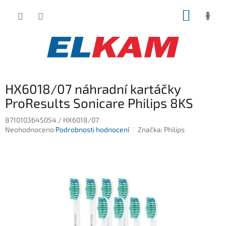
Přejít
NÁKUP
na
obsah
KOŠÍK
HX6018/07 náhradní kartáčky
ProResults Sonicare Philips 8KS
8710103645054 / HX6018/07
Průměrné
Neohodnoceno
Podrobnosti hodnocení
Značka:
Philips
hodnocení
produktu
je
0,0
z
5
hvězdiček.