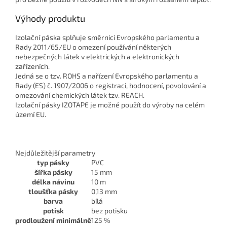
Výhody produktu
Izolační páska splňuje směrnici Evropského parlamentu a
Rady 2011/65/EU o omezení používání některých
nebezpečných látek v elektrických a elektronických
zařízeních.
Jedná se o tzv. ROHS a nařízení Evropského parlamentu a
Rady (ES) č. 1907/2006 o registraci, hodnocení, povolování a
omezování chemických látek tzv. REACH.
Izolační pásky IZOTAPE je možné použít do výroby na celém
území EU.
Nejdůležitější parametry
typ pásky
PVC
šířka pásky
15 mm
délka návinu
10 m
tloušťka pásky
0,13 mm
barva
bílá
potisk
bez potisku
prodloužení minimálně
125 %