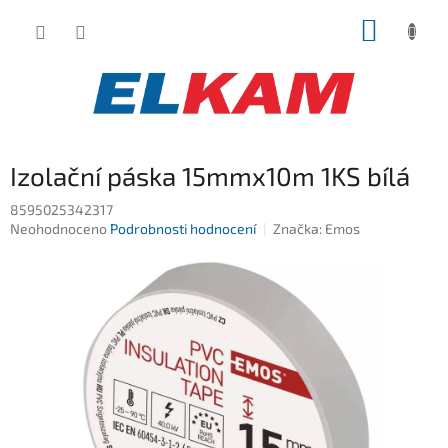
Přejít
NÁKUP
na
obsah
KOŠÍK
Izolační páska 15mmx10m 1KS bílá
8595025342317
Průměrné
Neohodnoceno
Podrobnosti hodnocení
Značka:
Emos
hodnocení
produktu
je
0,0
z
5
hvězdiček.