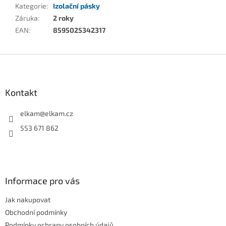
Kategorie
:
Izolační pásky
Záruka
:
2 roky
EAN
:
8595025342317
Z
á
p
a
Kontakt
t
í
elkam
@
elkam.cz
553 671 862
Informace pro vás
Jak nakupovat
Obchodní podmínky
Podmínky ochrany osobních údajů