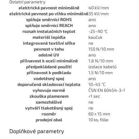
Ostatní parametry
elektrická pevnost minimálně
40 kV/mm
elektrická pevnost po vlhku minimálně
35 kV/mm
splňuje směrnici ROHS
ano
splňuje směrnici REACH
ano
rozsah instalačních teplot
-25–90 °C
materiál lepidla
kaučuk
integrovaná textilní síťka
ne
pevnost v tahu
150 N/10 mm
odolné UV
ano
přilnavost k oceli minimálně
1,8 N/10 mm
předpokládané použití
izolace kabelů
přilnavost k podkladu
1,5 N/10 mm
vodotěsný spoj
ano
doporučená skladovací teplota
10–45 °C
vyhovuje normě
ČSN EN 60454-3-1
zkouška plamenem
<1 sec
samozhášivé
ne
vytváří tlakotěsný spoj
ne
rozměr
60 × 15 mm
prodejní obal
10 ks, fólie
Doplňkové parametry