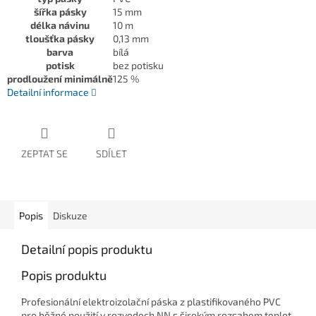
šířka pásky
15 mm
délka návinu
10 m
tloušťka pásky
0,13 mm
barva
bílá
potisk
bez potisku
prodloužení minimálně
125 %
Detailní informace
ZEPTAT SE
SDÍLET
Popis
Diskuze
Detailní popis produktu
Popis produktu
Profesionální elektroizolační páska z plastifikovaného PVC
pro běžné použití v rozvodech NN s širokým rozsahem teplot.