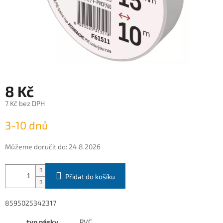
8 Kč
7 Kč bez DPH
Měrná
3-10 dnů
cena:
Můžeme doručit do:
24.8.2026
Přidat do košíku
8595025342317
typ pásky
PVC