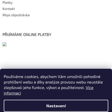
Platby
Kontakt
Moje objednávka
PŘIJÍMÁME ONLINE PLATBY
Používáme cookies, abychom Vám umožnili pohodlné
prohlížení webu a díky analýze provozu webu neustále
zlepšovali jeho funkce, výkon a použitelnost.
Více
informací
Nastavení
Vytvořil Shoptet
|
Realizoval Appgrade