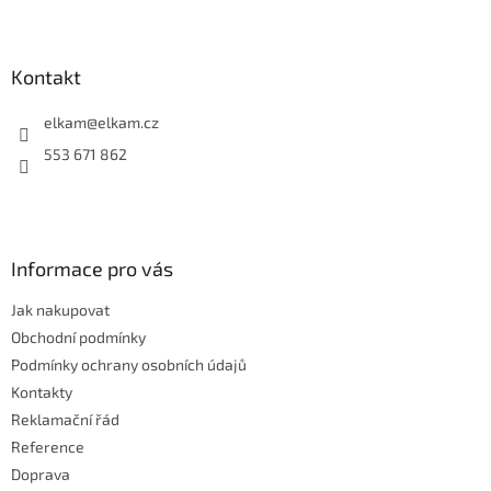
l
Z
á
á
d
p
a
a
Kontakt
c
t
í
í
elkam
@
elkam.cz
p
r
553 671 862
v
k
y
v
ý
Informace pro vás
p
i
Jak nakupovat
s
u
Obchodní podmínky
Podmínky ochrany osobních údajů
Kontakty
Reklamační řád
Reference
Doprava