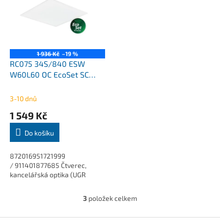
1 936 Kč
–19 %
RC075 34S/840 ESW
W60L60 OC EcoSet SC
3400Lm 4000K LED panel
Ledinaire Philips
3-10 dnů
1 549 Kč
Do košíku
872016951721999
/ 911401877685 Čtverec,
kancelářská optika (UGR
3
položek celkem
O
v