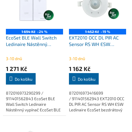
k
i
t
s
ů
p
r
o
1 694 Kč
–24 %
1 452 Kč
–19 %
d
EcoSet BLE Wall Switch
EXT2010 OCC DL PIR AC
u
Ledinaire Nástěnný
Sensor RS WH ESW
k
vypínač EcoSet BLE Philips
Ledinaire EcoSet
t
bezdrátový kancelářský
3-10 dnů
3-10 dnů
ů
senzor Philips
1 271 Kč
1 162 Kč
Do košíku
Do košíku
872016973290299 /
872016973416699
911401562843 EcoSet BLE
/ 911401562943 EXT2010 OCC
Wall Switch Ledinaire
DL PIR AC Sensor RS WH ESW
Nástěnný vypínač EcoSet BLE
Ledinaire EcoSet bezdrátový
Philips.
kancelářský senzor Philips.