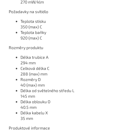
270 mW/klm
Požadavky na svítidlo
Teplota stisku
350 (max) C
Teplota baňky
920 (max) C
Rozměry produktu
Délka trubice A
294 mm
Celková délka C
288 (max) mm
Rozměry D
40 (max) mm
Délka od světelného středu L
145 mm
Délka oblouku O
40.5 mm
Délka kabelu X
35 mm
Produktové informace