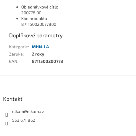
Objednávkové císlo
200778 00
Kód produktu
871150020077800
Doplňkové parametry
Kategorie
:
MHN-LA
Záruka
:
2 roky
EAN
:
8711500200778
Z
á
p
a
Kontakt
t
í
elkam
@
elkam.cz
553 671 862