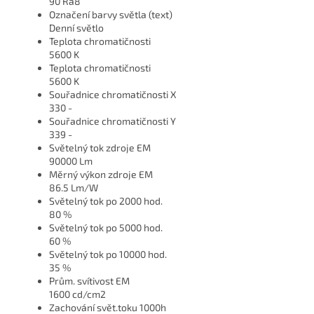
90 Ra8
Označení barvy světla (text)
Denní světlo
Teplota chromatičnosti
5600 K
Teplota chromatičnosti
5600 K
Souřadnice chromatičnosti X
330 -
Souřadnice chromatičnosti Y
339 -
Světelný tok zdroje EM
90000 Lm
Měrný výkon zdroje EM
86.5 Lm/W
Světelný tok po 2000 hod.
80 %
Světelný tok po 5000 hod.
60 %
Světelný tok po 10000 hod.
35 %
Prům. svítivost EM
1600 cd/cm2
Zachování svět.toku 1000h