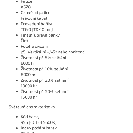
Patice
X528
Označení patice
Přívodní kabel
Provedení baňky
TD40 [TD 40mm]
Finální úprava baňky
Čirá
Poloha svícení
p5 [Vertikální +/-5º nebo horizont]
Životnost při 5% selhání
6000 hr
Životnost při 10% selhání
8000 hr
Životnost při 20% selhání
10000 hr
Životnost při 50% selhání
15000 hr
Světelná charakteristika
Kód barvy
956 [CCT of 5600K]
Index podání barev