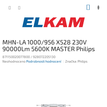
Přejít
NÁKUP
na
obsah
KOŠÍK
MHN-LA 1000/956 X528 230V
90000Lm 5600K MASTER Philips
871150020077800 / 928072205130
Průměrné
Neohodnoceno
Podrobnosti hodnocení
Značka:
Philips
hodnocení
produktu
je
0,0
z
5
hvězdiček.