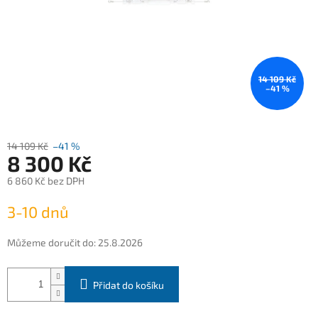
14 109 Kč
–41 %
14 109 Kč
–41 %
8 300 Kč
6 860 Kč bez DPH
Měrná
3-10 dnů
cena:
Můžeme doručit do:
25.8.2026
Přidat do košíku