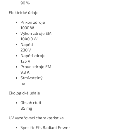
90 %
Elektrické údaje
Příkon zdroje
1000 W
Výkon zdroje EM
1040.0 W
Napětí
230 V
Napětí zdroje
125 V
Proud zdroje EM
9.3 A
Stmívatelný
ne
Ekologické údaje
Obsah rtuti
85 mg
UV vyzařovací charakteristika
Specific Eff. Radiant Power