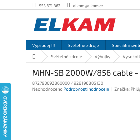
Přejít
553 671 862
elkam@elkam.cz
na
obsah
Výprodej !!!
Světelné zdroje
Speciální svět
Domů
Světelné zdroje
Výbojky
Vysokot
MHN-SB 2000W/856 cable - 
872790092860000 / 928196805130
Průměrné
Neohodnoceno
Podrobnosti hodnocení
Značka:
Phili
hodnocení
produktu
je
0,0
z
5
hvězdiček.