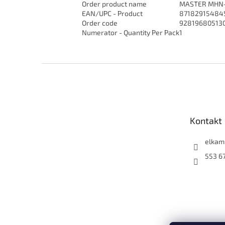
Order product name
MASTER MHN-
EAN/UPC - Product
87182915484
Order code
92819680513
Numerator - Quantity Per Pack
1
Z
á
p
a
t
Kontakt
í
elkam
553 6