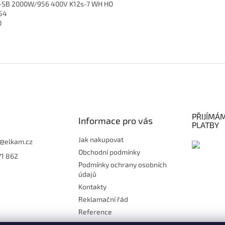
SB 2000W/956 400V K12s-7 WH HO
54
0
PŘIJÍMÁ
Informace pro vás
PLATBY
Jak nakupovat
@
elkam.cz
Obchodní podmínky
71 862
Podmínky ochrany osobních
údajů
Kontakty
Reklamační řád
Reference
Doprava