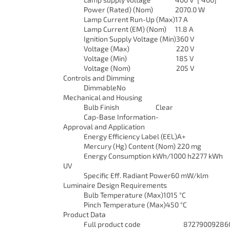
Power (Rated) (Nom)
2070.0 W
Lamp Current Run-Up (Max)
17 A
Lamp Current (EM) (Nom)
11.8 A
Ignition Supply Voltage (Min)
360 V
Voltage (Max)
220 V
Voltage (Min)
185 V
Voltage (Nom)
205 V
Controls and Dimming
Dimmable
No
Mechanical and Housing
Bulb Finish
Clear
Cap-Base Information
-
Approval and Application
Energy Efficiency Label (EEL)
A+
Mercury (Hg) Content (Nom)
220 mg
Energy Consumption kWh/1000 h
2277 kWh
UV
Specific Eff. Radiant Power
60 mW/klm
Luminaire Design Requirements
Bulb Temperature (Max)
1015 °C
Pinch Temperature (Max)
450 °C
Product Data
Full product code
87279009286