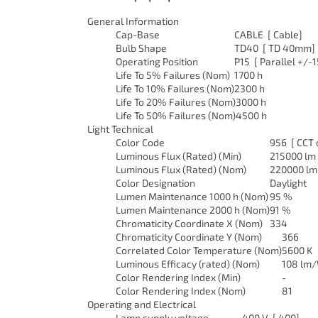
General Information
Cap-Base
CABLE [ Cable]
Bulb Shape
TD40 [ TD 40mm]
Operating Position
P15 [ Parallel +/-
Life To 5% Failures (Nom)
1700 h
Life To 10% Failures (Nom)
2300 h
Life To 20% Failures (Nom)
3000 h
Life To 50% Failures (Nom)
4500 h
Light Technical
Color Code
956 [ CCT 
Luminous Flux (Rated) (Min)
215000 lm
Luminous Flux (Rated) (Nom)
220000 lm
Color Designation
Daylight
Lumen Maintenance 1000 h (Nom)
95 %
Lumen Maintenance 2000 h (Nom)
91 %
Chromaticity Coordinate X (Nom)
334
Chromaticity Coordinate Y (Nom)
366
Correlated Color Temperature (Nom)
5600 K
Luminous Efficacy (rated) (Nom)
108 lm
Color Rendering Index (Min)
-
Color Rendering Index (Nom)
81
Operating and Electrical
Lamp supply voltage
400 V [ 400]