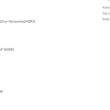
Kate
Záru
EAN
:
15D or Horizontal(HOR)]
of 5600K]
/W