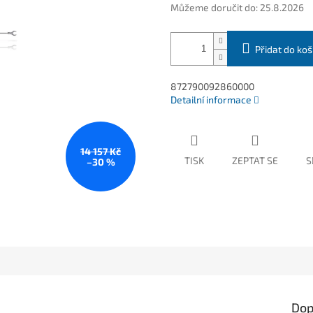
Můžeme doručit do:
25.8.2026
Přidat do koš
872790092860000
Detailní informace
14 157 Kč
TISK
ZEPTAT SE
S
–30 %
Dop