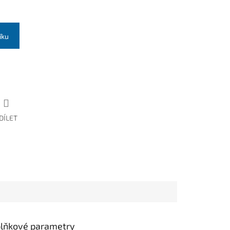
íku
DÍLET
lňkové parametry