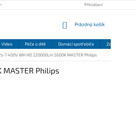
 OSOBNÍCH ÚDAJŮ
KONTAKTY
REKLAMAČNÍ ŘÁD
Přihlášení
REFEREN
NÁKUPNÍ
Prázdný košík
KOŠÍK
- Video
Péče o dítě
Domácí spotřebiče
Zdraví a pohod
2s-7 400V WH HO 220000Lm 5600K MASTER Philips
 MASTER Philips