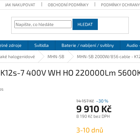
JAK NAKUPOVAT
OBCHODNÍ PODMÍNKY
PODMÍNKY OCHRANY
HLEDAT
elné zdroje
Svítidla
Baterie / nabíjení / svítilny
Audio 
laké halogenidové
MHN-SB
MHN-SB 2000W/856 cable - K1
K12s-7 400V WH HO 220000Lm 5600K
ps
14 157 Kč
–30 %
9 910 Kč
8 190 Kč bez DPH
Měrná
3-10 dnů
cena: