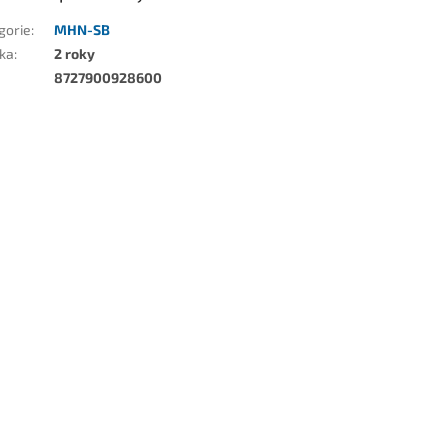
gorie
:
MHN-SB
ka
:
2 roky
8727900928600