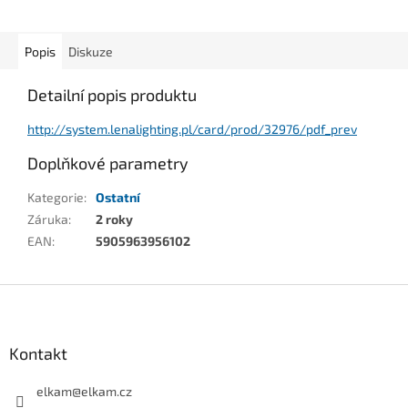
Popis
Diskuze
Detailní popis produktu
http://system.lenalighting.pl/card/prod/32976/pdf_prev
Doplňkové parametry
Kategorie
:
Ostatní
Záruka
:
2 roky
EAN
:
5905963956102
Z
á
p
a
Kontakt
t
í
elkam
@
elkam.cz