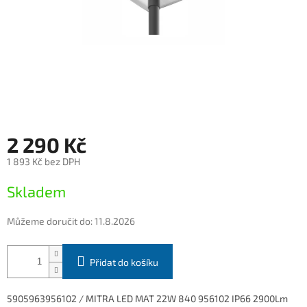
2 290 Kč
1 893 Kč bez DPH
Měrná
Skladem
cena:
Můžeme doručit do:
11.8.2026
Přidat do košíku
5905963956102 / MITRA LED MAT 22W 840 956102 IP66 2900Lm