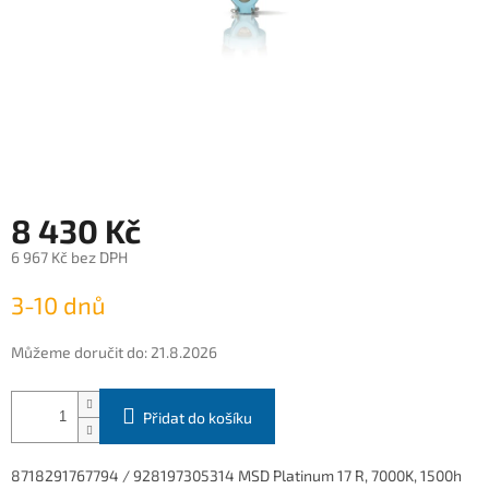
8 430 Kč
6 967 Kč bez DPH
Měrná
3-10 dnů
cena:
Můžeme doručit do:
21.8.2026
Přidat do košíku
8718291767794 / 928197305314 MSD Platinum 17 R, 7000K, 1500h