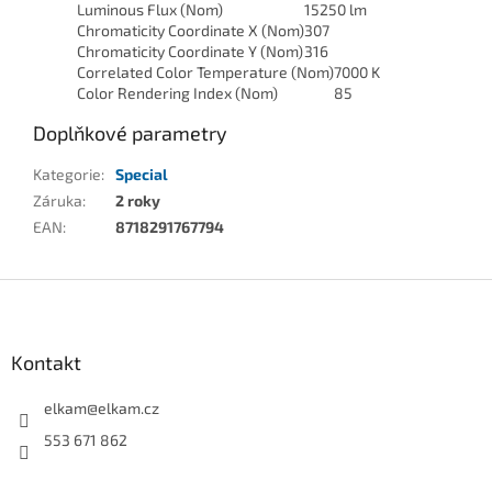
Luminous Flux (Nom)
15250 lm
Chromaticity Coordinate X (Nom)
307
Chromaticity Coordinate Y (Nom)
316
Correlated Color Temperature (Nom)
7000 K
Color Rendering Index (Nom)
85
Doplňkové parametry
Kategorie
:
Special
Záruka
:
2 roky
EAN
:
8718291767794
Z
á
p
a
Kontakt
t
í
elkam
@
elkam.cz
553 671 862