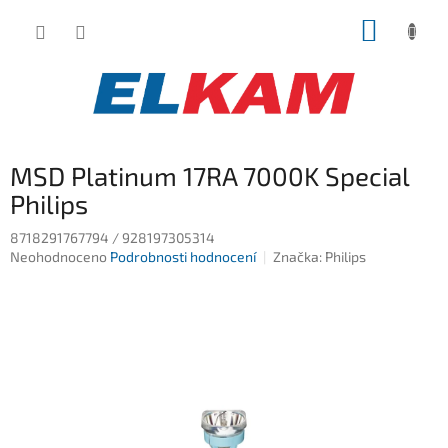
Přejít
NÁKUP
na
obsah
KOŠÍK
MSD Platinum 17RA 7000K Special
Philips
8718291767794 / 928197305314
Průměrné
Neohodnoceno
Podrobnosti hodnocení
Značka:
Philips
hodnocení
produktu
je
0,0
z
5
hvězdiček.