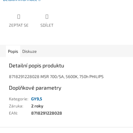
ZEPTAT SE
SDÍLET
Popis
Diskuze
Detailní popis produktu
8718291228028 MSR 700/SA, 5600K, 750h PHILIPS
Doplňkové parametry
Kategorie
:
GY9,5
Záruka
:
2 roky
EAN
:
8718291228028
Z