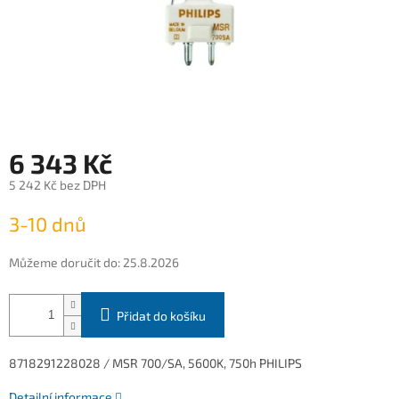
6 343 Kč
5 242 Kč bez DPH
Měrná
3-10 dnů
cena:
Můžeme doručit do:
25.8.2026
Přidat do košíku
8718291228028 / MSR 700/SA, 5600K, 750h PHILIPS
Detailní informace