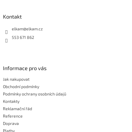
á
p
a
Kontakt
t
í
elkam
@
elkam.cz
553 671 862
Informace pro vás
Jak nakupovat
Obchodní podmínky
Podmínky ochrany osobních údajů
Kontakty
Reklamační řád
Reference
Doprava
Platby