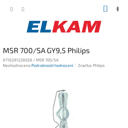
Přejít
NÁKUP
na
obsah
KOŠÍK
MSR 700/SA GY9,5 Philips
8718291228028 / MSR 700/SA
Průměrné
Neohodnoceno
Podrobnosti hodnocení
Značka:
Philips
hodnocení
produktu
je
0,0
z
5
hvězdiček.