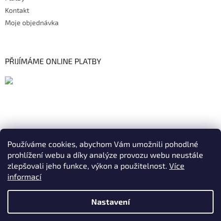
Kontakt
Moje objednávka
PŘIJÍMÁME ONLINE PLATBY
Používáme cookies, abychom Vám umožnili pohodlné
prohlížení webu a díky analýze provozu webu neustále
zlepšovali jeho funkce, výkon a použitelnost.
Více
informací
Nastavení
Vytvořil Shoptet
|
Realizoval Appgrade