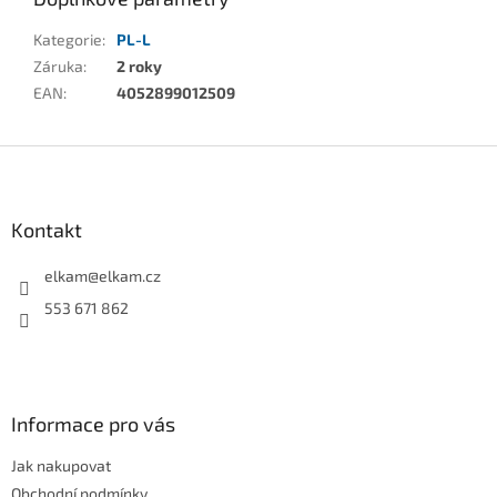
Kategorie
:
PL-L
Záruka
:
2 roky
EAN
:
4052899012509
Z
á
p
a
Kontakt
t
í
elkam
@
elkam.cz
553 671 862
Informace pro vás
Jak nakupovat
Obchodní podmínky