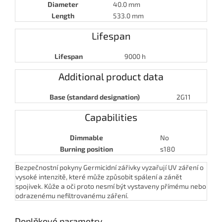
Diameter
40.0 mm
Length
533.0 mm
Lifespan
Lifespan
9000 h
Additional product data
Base (standard designation)
2G11
Capabilities
Dimmable
No
Burning position
s180
Bezpečnostní pokyny Germicidní zářivky vyzařují UV záření o
vysoké intenzitě, které může způsobit spálení a zánět
spojivek. Kůže a oči proto nesmí být vystaveny přímému nebo
odrazenému nefiltrovanému záření.
Doplňkové parametry