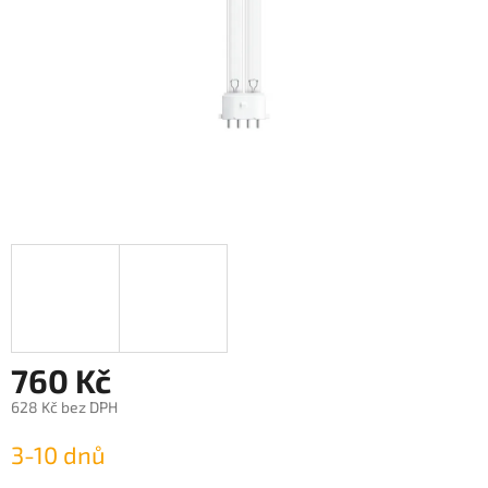
760 Kč
628 Kč bez DPH
Měrná
3-10 dnů
cena: