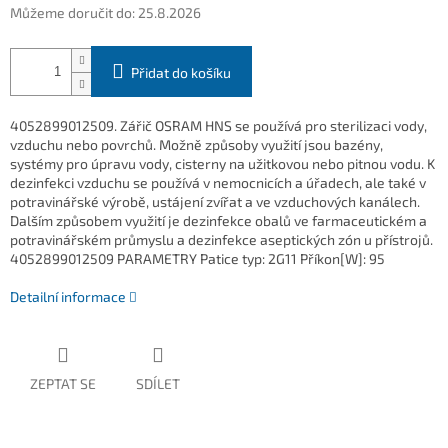
Můžeme doručit do:
25.8.2026
Přidat do košíku
4052899012509. Zářič OSRAM HNS se používá pro sterilizaci vody,
vzduchu nebo povrchů. Možně způsoby využití jsou bazény,
systémy pro úpravu vody, cisterny na užitkovou nebo pitnou vodu. K
dezinfekci vzduchu se používá v nemocnicích a úřadech, ale také v
potravinářské výrobě, ustájení zvířat a ve vzduchových kanálech.
Dalším způsobem využití je dezinfekce obalů ve farmaceutickém a
potravinářském průmyslu a dezinfekce aseptických zón u přístrojů.
4052899012509 PARAMETRY Patice typ: 2G11 Příkon[W]: 95
Detailní informace
ZEPTAT SE
SDÍLET