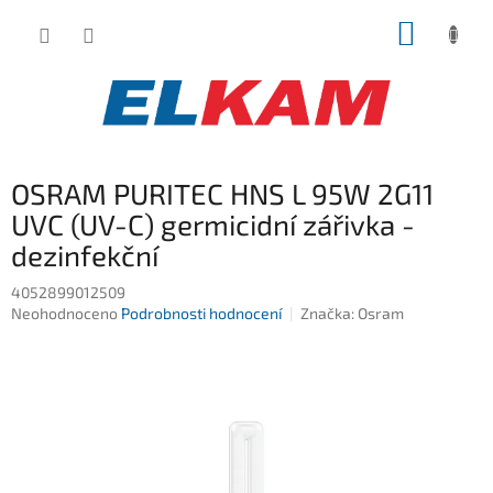
Přejít
NÁKUP
na
obsah
KOŠÍK
OSRAM PURITEC HNS L 95W 2G11
UVC (UV-C) germicidní zářivka -
dezinfekční
4052899012509
Průměrné
Neohodnoceno
Podrobnosti hodnocení
Značka:
Osram
hodnocení
produktu
je
0,0
z
5
hvězdiček.