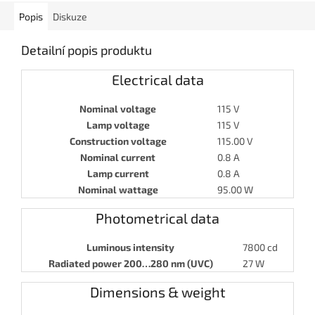
Popis
Diskuze
Detailní popis produktu
Electrical data
Nominal voltage
115 V
Lamp voltage
115 V
Construction voltage
115.00 V
Nominal current
0.8 A
Lamp current
0.8 A
Nominal wattage
95.00 W
Photometrical data
Luminous intensity
7800 cd
Radiated power 200…280 nm (UVC)
27 W
Dimensions & weight