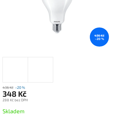
436 Kč
–20 %
436 Kč
–20 %
348 Kč
288 Kč bez DPH
Měrná
Skladem
cena: