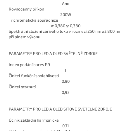
Ano
Rovnocenný příkon
200
W
Trichromatická souřadnice
x: 0,380 y: 0,380
Spektrální složení zářivého toku v rozmezí 250 nm až 800 nm
při plném výkonu
PARAMETRY PRO LED A OLED SVĚTELNÉ ZDROJE
Index podání barev R9
1
Činitel funkční spolehlivosti
0,90
Činitel stárnutí
0,93
PARAMETRY PRO LED A OLED SÍŤOVÉ SVĚTELNÉ ZDROJE
Účiník základní harmonické
0,71