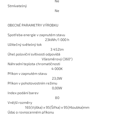
Ne
Stmívatelný
Ne
OBECNÉ PARAMETRY VÝROBKU
Spotřeba energie v zapnutém stavu
23
kWh/1 000 h
Užitečný světelný tok
3 452
lm
Úhel poloviční svítivosti odpovídá
Všesměrový (360°)
Náhradní teplota chromatičnosti
4 000
K
Příkon v zapnutém stavu
23,0
W
Příkon v pohotovostním režimu
0,00
W
Index podání barev
80
Vnější rozměry
165(Výška) x 95(Šířka) x 95(Hloubka)
mm
Údaj o rovnocenném příkonu