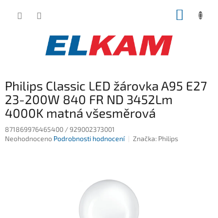
Přejít
NÁKUP
na
obsah
KOŠÍK
Philips Classic LED žárovka A95 E27
23-200W 840 FR ND 3452Lm
4000K matná všesměrová
871869976465400 / 929002373001
Průměrné
Neohodnoceno
Podrobnosti hodnocení
Značka:
Philips
hodnocení
produktu
je
0,0
z
5
hvězdiček.