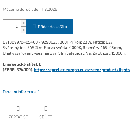
Můžeme doručit do:
11.8.2026
Přidat do košíku
871869976465400 / 929002373001 Příkon: 23W, Patice: E27,
Světelný tok: 3452Lm, Barva světla: 4000K, Rozměry: 165x95mm,
Úhel vyzařování: všesměrová, Stmívatelnost: Ne, Životnost: 15000h
.
Energetický štítek D
(EPREL374909).
https://eprel.ec.europa.eu/screen/product/ligh
Detailní informace
ZEPTAT SE
SDÍLET