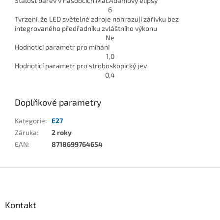
Stálost barev v násobcích MacAdamovy elipsy
6
Tvrzení, že LED světelné zdroje nahrazují zářivku bez
integrovaného předřadníku zvláštního výkonu
Ne
Hodnoticí parametr pro míhání
1,0
Hodnoticí parametr pro stroboskopický jev
0,4
Doplňkové parametry
Kategorie
:
E27
Záruka
:
2 roky
EAN
:
8718699764654
Z
á
p
a
Kontakt
t