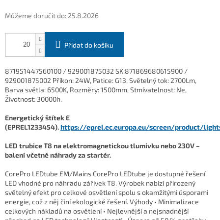
Můžeme doručit do:
25.8.2026
Přidat do košíku
871951447560100 / 929001875032 SK:871869680615900 /
929001875002 Příkon: 24W, Patice: G13, Světelný tok: 2700Lm,
Barva světla: 6500K, Rozměry: 1500mm, Stmívatelnost: Ne,
Životnost: 30000h.
Energetický štítek E
(EPREL1233454).
https://eprel.ec.europa.eu/screen/product/ligh
LED trubice T8 na elektromagnetickou tlumivku nebo 230V –
balení včetně náhrady za startér.
CorePro LEDtube EM/Mains CorePro LEDtube je dostupné řešení
LED vhodné pro náhradu zářivek T8. Výrobek nabízí přirozený
světelný efekt pro celkové osvětlení spolu s okamžitými úsporami
energie, což z něj činí ekologické řešení. Výhody • Minimalizace
celkových nákladů na osvětlení • Nejlevnější a nejsnadnější