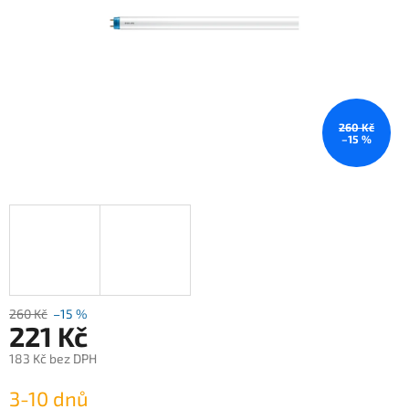
260 Kč
–15 %
260 Kč
–15 %
221 Kč
183 Kč bez DPH
Měrná
3-10 dnů
cena: