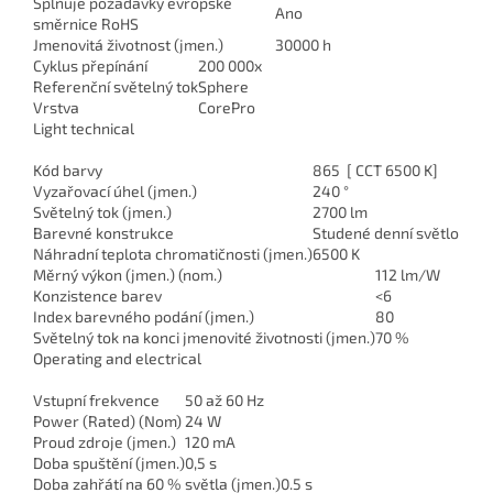
Splňuje požadavky evropské
Ano
směrnice RoHS
Jmenovitá životnost (jmen.)
30000 h
Cyklus přepínání
200 000x
Referenční světelný tok
Sphere
Vrstva
CorePro
Light technical
Kód barvy
865 [ CCT 6500 K]
Vyzařovací úhel (jmen.)
240 °
Světelný tok (jmen.)
2700 lm
Barevné konstrukce
Studené denní světlo
Náhradní teplota chromatičnosti (jmen.)
6500 K
Měrný výkon (jmen.) (nom.)
112 lm/W
Konzistence barev
<6
Index barevného podání (jmen.)
80
Světelný tok na konci jmenovité životnosti (jmen.)
70 %
Operating and electrical
Vstupní frekvence
50 až 60 Hz
Power (Rated) (Nom)
24 W
Proud zdroje (jmen.)
120 mA
Doba spuštění (jmen.)
0,5 s
Doba zahřátí na 60 % světla (jmen.)
0.5 s