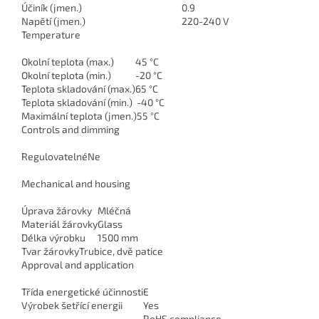
Účiník (jmen.)
0.9
Napětí (jmen.)
220-240 V
Temperature
Okolní teplota (max.)
45 °C
Okolní teplota (min.)
-20 °C
Teplota skladování (max.)
65 °C
Teplota skladování (min.)
-40 °C
Maximální teplota (jmen.)
55 °C
Controls and dimming
Regulovatelné
Ne
Mechanical and housing
Úprava žárovky
Mléčná
Materiál žárovky
Glass
Délka výrobku
1500 mm
Tvar žárovky
Trubice, dvě patice
Approval and application
Třída energetické účinnosti
E
Výrobek šetřící energii
Yes
RoHS compliance