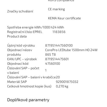
CE marking
Značky schválení
KEMA Keur certificate
Spotřeba energie kWh/1000 h
24 kWh
Registrační číslo EPREL
1183856
Product data
Úplný kód výrobku
871951447560100
Objednací název
CorePro LEDtube 1500mm HO 24W
produktu
865 T8
EAN/UPC – výrobek
8719514475601
Objednací kód
47560100
Číslování SAP – počet
1
v balení
Číslování SAP – balení v krabičce
20
Materiál SAP
929001875032
Celková hmotnost kopie (kus)
0,270 kg
Doplňkové parametry