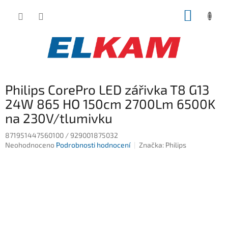
Přejít
NÁKUP
na
obsah
KOŠÍK
Philips CorePro LED zářivka T8 G13
24W 865 HO 150cm 2700Lm 6500K
na 230V/tlumivku
871951447560100 / 929001875032
Průměrné
Neohodnoceno
Podrobnosti hodnocení
Značka:
Philips
hodnocení
produktu
je
0,0
z
5
hvězdiček.