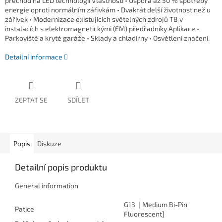
přechod na LED technologii Vlastnosti • Úspora až 50 % spotřeby
energie oproti normálním zářivkám • Dvakrát delší životnost než u
zářivek • Modernizace existujících světelných zdrojů T8 v
instalacích s elektromagnetickými (EM) předřadníky Aplikace •
Parkoviště a kryté garáže • Sklady a chladírny • Osvětlení značení.
Detailní informace
ZEPTAT SE
SDÍLET
Popis
Diskuze
Detailní popis produktu
General information
G13 [ Medium Bi-Pin
Patice
Fluorescent]