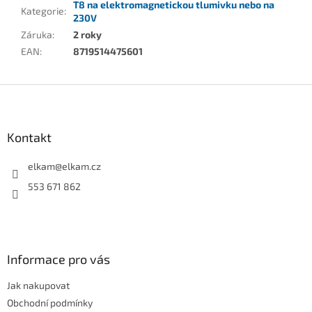
T8 na elektromagnetickou tlumivku nebo na
Kategorie
:
230V
Záruka
:
2 roky
EAN
:
8719514475601
Z
á
p
a
Kontakt
t
í
elkam
@
elkam.cz
553 671 862
Informace pro vás
Jak nakupovat
Obchodní podmínky