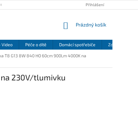
 OSOBNÍCH ÚDAJŮ
KONTAKTY
REKLAMAČNÍ ŘÁD
Přihlášení
REFEREN
NÁKUPNÍ
Prázdný košík
KOŠÍK
- Video
Péče o dítě
Domácí spotřebiče
Zdraví a pohod
ivka T8 G13 8W 840 HO 60cm 900Lm 4000K na
 na 230V/tlumivku