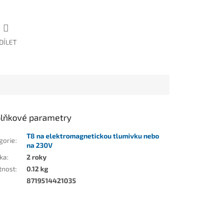
DÍLET
lňkové parametry
T8 na elektromagnetickou tlumivku nebo
gorie
:
na 230V
ka
:
2 roky
tnost
:
0.12 kg
8719514421035