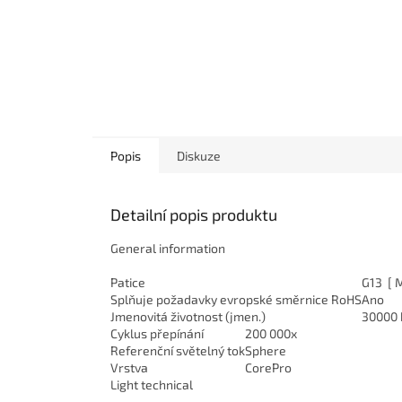
Popis
Diskuze
Detailní popis produktu
General information
Patice
G13 [ 
Splňuje požadavky evropské směrnice RoHS
Ano
Jmenovitá životnost (jmen.)
30000 
Cyklus přepínání
200 000x
Referenční světelný tok
Sphere
Vrstva
CorePro
Light technical