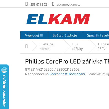
Přejít
553 671 862
elkam@elkam.cz
na
obsah
Výprodej !!!
Světelné zdroje
Speciální svět
Světelné
LED
T8 na 
Domů
zdroje
zářivky
230V
Philips CorePro LED zářivk
871951442103500 / 929003158602
Průměrné
Neohodnoceno
Podrobnosti hodnocení
Značka:
Phili
hodnocení
produktu
je
0,0
z
5
hvězdiček.