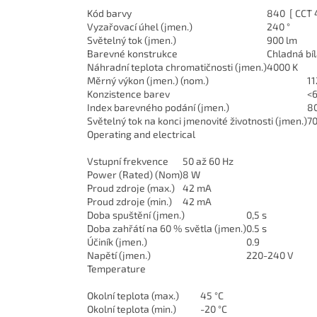
Kód barvy
840 [ CCT 
Vyzařovací úhel (jmen.)
240 °
Světelný tok (jmen.)
900 lm
Barevné konstrukce
Chladná bí
Náhradní teplota chromatičnosti (jmen.)
4000 K
Měrný výkon (jmen.) (nom.)
1
Konzistence barev
<
Index barevného podání (jmen.)
8
Světelný tok na konci jmenovité životnosti (jmen.)
7
Operating and electrical
Vstupní frekvence
50 až 60 Hz
Power (Rated) (Nom)
8 W
Proud zdroje (max.)
42 mA
Proud zdroje (min.)
42 mA
Doba spuštění (jmen.)
0,5 s
Doba zahřátí na 60 % světla (jmen.)
0.5 s
Účiník (jmen.)
0.9
Napětí (jmen.)
220-240 V
Temperature
Okolní teplota (max.)
45 °C
Okolní teplota (min.)
-20 °C