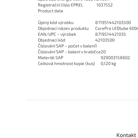
Registrační číslo EPREL
1037552
Product data
Úplný kód výrobku
871951442103500
Objednací název produktu
CorePro LEDtube 60
EAN/UPC – výrobek
8719514421035
Objednací kód
42103500
Číslování SAP – počet v balení
1
Číslování SAP – balení v krabičce
20
Materiál SAP
929003158602
Celková hmotnost kopie (kus)
0,120 kg
Z
á
p
a
t
Kontakt
í