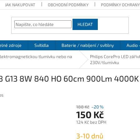
JAK NAKUPOVAT
OBCHODNÍ PODMÍNKY
PODMÍNKY OCHRANY
HLEDAT
elné zdroje
Svítidla
Baterie / nabíjení / svítilny
Audio 
elektromagnetickou tlumivku nebo na
Philips CorePro LED zář
230V/tlumivku
a T8 G13 8W 840 HO 60cm 900Lm 4000K
ps
188 Kč
–20 %
150 Kč
124 Kč bez DPH
Měrná
3-10 dnů
cena: