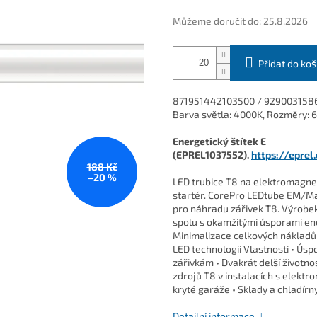
Můžeme doručit do:
25.8.2026
Přidat do koš
871951442103500 / 929003158602
Barva světla: 4000K, Rozměry: 
Energetický štítek E
(EPREL1037552).
https://eprel
188 Kč
–20 %
LED trubice T8 na elektromagne
startér. CorePro LEDtube EM/Ma
pro náhradu zářivek T8. Výrobek
spolu s okamžitými úsporami ener
Minimalizace celkových nákladů 
LED technologii Vlastnosti • Ús
zářivkám • Dvakrát delší životno
zdrojů T8 v instalacích s elektr
kryté garáže • Sklady a chladírn
Detailní informace