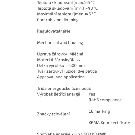
Teplota skladování (max.)
65 °C
Teplota skladování (min.)
-40 °C
Maximální teplota (jmen.)
45 °C
Controls and dimming
Regulovatelné
Ne
Mechanical and housing
Úprava žárovky
Mléčná
Materiál žárovky
Glass
Délka výrobku
600 mm
Tvar žárovky
Trubice, dvě patice
Approval and application
Třída energetické účinnosti
E
Výrobek šetřící energii
Yes
RoHS compliance
CE marking
Značky schválení
KEMA Keur certificate
Spotřeba energie kWh/1000 h
8 kWh