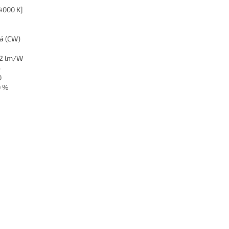
4000 K]
lá (CW)
12 lm/W
6
0
0 %