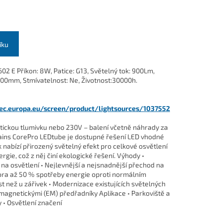
íku
 E Příkon: 8W, Patice: G13, Světelný tok: 900Lm,
600mm, Stmívatelnost: Ne,
Životnost:30000h.
.ec.europa.eu/screen/product/lightsources/1037552
tickou tlumivku nebo 230V – balení včetně náhrady za
ins CorePro LEDtube je dostupné řešení LED vhodné
 nabízí přirozený světelný efekt pro celkové osvětlení
gie, což z něj činí ekologické řešení. Výhody •
na osvětlení • Nejlevnější a nejsnadnější přechod na
pora až 50 % spotřeby energie oproti normálním
st než u zářivek • Modernizace existujících světelných
omagnetickými (EM) předřadníky Aplikace • Parkoviště a
y • Osvětlení značení