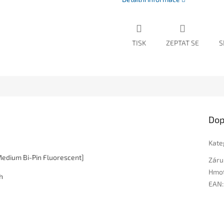
TISK
ZEPTAT SE
S
Dop
Kate
Medium Bi-Pin Fluorescent]
Záru
Hmo
h
EAN
: