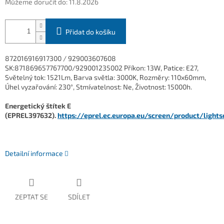
Můžeme doručit do:
11.8.2026
Přidat do košíku
872016916917300 / 929003607608
SK:871869657767700/929001235002 Příkon: 13W, Patice: E27,
Světelný tok: 1521Lm, Barva světla: 3000K, Rozměry: 110x60mm,
Úhel vyzařování: 230°, Stmívatelnost: Ne, Životnost: 15000h.
Energetický štítek E
(EPREL397632).
https://eprel.ec.europa.eu/screen/product/light
Detailní informace
ZEPTAT SE
SDÍLET