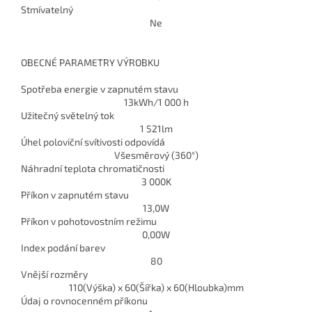
Stmívatelný
Ne
OBECNÉ PARAMETRY VÝROBKU
Spotřeba energie v zapnutém stavu
13
kWh/1 000 h
Užitečný světelný tok
1 521
lm
Úhel poloviční svítivosti odpovídá
Všesměrový (360°)
Náhradní teplota chromatičnosti
3 000
K
Příkon v zapnutém stavu
13,0
W
Příkon v pohotovostním režimu
0,00
W
Index podání barev
80
Vnější rozměry
110(Výška) x 60(Šířka) x 60(Hloubka)
mm
Údaj o rovnocenném příkonu