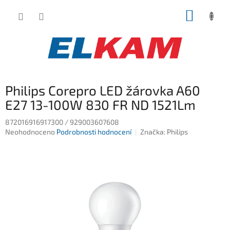
Přejít
NÁKUP
na
obsah
KOŠÍK
Philips Corepro LED žárovka A60
E27 13-100W 830 FR ND 1521Lm
872016916917300 / 929003607608
Průměrné
Neohodnoceno
Podrobnosti hodnocení
Značka:
Philips
hodnocení
produktu
je
0,0
z
5
hvězdiček.