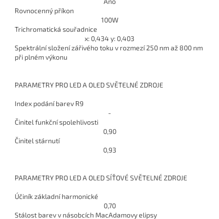
Ano
Rovnocenný příkon
100
W
Trichromatická souřadnice
x: 0,434 y: 0,403
Spektrální složení zářivého toku v rozmezí 250 nm až 800 nm
při plném výkonu
PARAMETRY PRO LED A OLED SVĚTELNÉ ZDROJE
Index podání barev R9
-
Činitel funkční spolehlivosti
0,90
Činitel stárnutí
0,93
PARAMETRY PRO LED A OLED SÍŤOVÉ SVĚTELNÉ ZDROJE
Účiník základní harmonické
0,70
Stálost barev v násobcích MacAdamovy elipsy