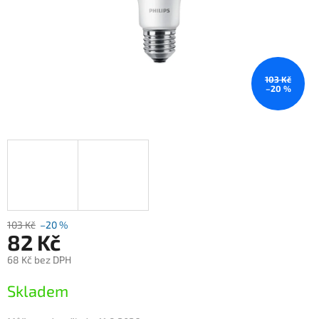
103 Kč
–20 %
103 Kč
–20 %
82 Kč
68 Kč bez DPH
Měrná
Skladem
cena: