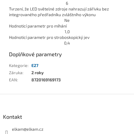
6
Tvrzení, že LED světelné zdroje nahrazují zářivku bez
integrovaného předřadníku zvláštního výkonu
Ne
Hodnoticí parametr pro míhání
1,0
Hodnoticí parametr pro stroboskopický jev
0,4
Doplňkové parametry
Kategorie
:
E27
Záruka
:
2 roky
EAN
:
8720169169173
Z
á
p
a
Kontakt
t
í
elkam
@
elkam.cz