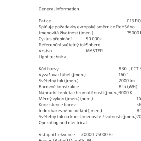
General information
Patice
G13 RO
Splňuje požadavky evropské směrnice RoHS
Ano
Jmenovitá životnost (jmen.)
75000 
Cyklus přepínání
50 000x
Referenční světelný tok
Sphere
Vrstva
MASTER
Light technical
Kód barvy
830 [ CCT 
Vyzařovací úhel (jmen.)
160 °
Světelný tok (jmen.)
2000 lm
Barevné konstrukce
Bílá (WH)
Náhradní teplota chromatičnosti (jmen.)
3000 K
Měrný výkon (jmen.) (nom.)
1
Konzistence barev
<
Index barevného podání (jmen.)
8
Světelný tok na konci jmenovité životnosti (jmen.)
7
Operating and electrical
Vstupní frekvence
20000-75000 Hz
Power (Rated) (Nom)
14 W