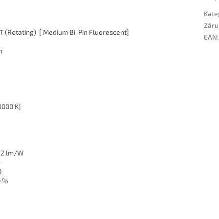
Kate
Záru
T (Rotating) [ Medium Bi-Pin Fluorescent]
EAN
:
h
3000 K]
42 lm/W
6
0
0 %