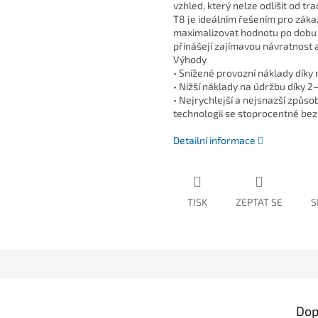
vzhled, který nelze odlišit od tr
T8 je ideálním řešením pro zákazn
maximalizovat hodnotu po dobu ž
přinášejí zajímavou návratnost a 
Výhody
• Snížené provozní náklady díky
• Nižší náklady na údržbu díky 2
• Nejrychlejší a nejsnazší způso
technologii se stoprocentně bez
Detailní informace
TISK
ZEPTAT SE
S
Dop