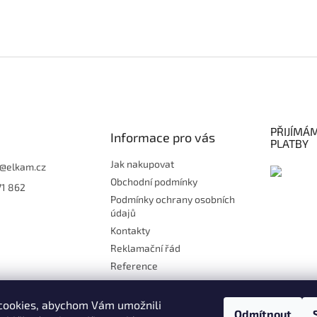
PŘIJÍMÁ
Informace pro vás
PLATBY
Jak nakupovat
@
elkam.cz
Obchodní podmínky
71 862
Podmínky ochrany osobních
údajů
Kontakty
Reklamační řád
Reference
Doprava
Platby
cookies, abychom Vám umožnili
Odmítnout