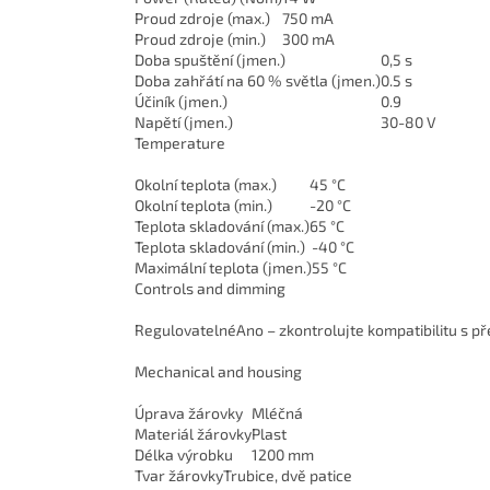
Proud zdroje (max.)
750 mA
Proud zdroje (min.)
300 mA
Doba spuštění (jmen.)
0,5 s
Doba zahřátí na 60 % světla (jmen.)
0.5 s
Účiník (jmen.)
0.9
Napětí (jmen.)
30-80 V
Temperature
Okolní teplota (max.)
45 °C
Okolní teplota (min.)
-20 °C
Teplota skladování (max.)
65 °C
Teplota skladování (min.)
-40 °C
Maximální teplota (jmen.)
55 °C
Controls and dimming
Regulovatelné
Ano – zkontrolujte kompatibilitu s p
Mechanical and housing
Úprava žárovky
Mléčná
Materiál žárovky
Plast
Délka výrobku
1200 mm
Tvar žárovky
Trubice, dvě patice