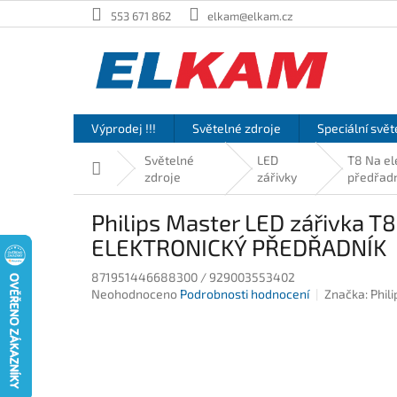
Přejít
553 671 862
elkam@elkam.cz
na
obsah
Výprodej !!!
Světelné zdroje
Speciální svět
Světelné
LED
T8 Na el
Domů
zdroje
zářivky
předřad
Philips Master LED zářivka
ELEKTRONICKÝ PŘEDŘADNÍK
871951446688300 / 929003553402
Průměrné
Neohodnoceno
Podrobnosti hodnocení
Značka:
Phili
hodnocení
produktu
je
0,0
z
5