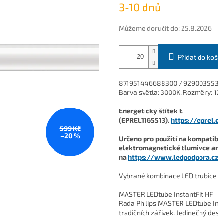
3-10 dnů
cena:
Můžeme doručit do:
25.8.2026
Přidat do koš
871951446688300 / 92900355
Barva světla: 3000K, Rozměry: 1
Energetický štítek E
(EPREL1165513).
https://eprel
599 Kč
–20 %
Určeno pro použití na kompatib
elektromagnetické tlumivce an
na
https://www.ledpodpora.c
Vybrané kombinace LED trubice 
MASTER LEDtube InstantFit HF
Řada Philips MASTER LEDtube Ins
tradičních zářivek. Jedinečný de