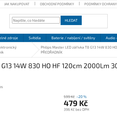
JAK NAKUPOVAT
OBCHODNÍ PODMÍNKY
PODMÍNKY OCHRANY
HLEDAT
elné zdroje
Svítidla
Baterie / nabíjení / svítilny
Audio 
ektronický
Philips Master LED zářivka T8 G13 14W 830
ník
PŘEDŘADNÍK
 T8 G13 14W 830 HO HF 120cm 2000Lm 
ps
599 Kč
–20 %
479 Kč
396 Kč bez DPH
Měrná