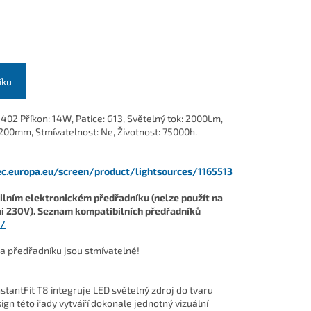
íku
3402
Příkon: 14W, Patice: G13, Světelný tok: 2000Lm,
200mm, Stmívatelnost: Ne, Životnost: 75000h.
.ec.europa.eu/screen/product/lightsources/1165513
ilním elektronickém předřadníku (nelze použít na
i 230V). Seznam kompatibilních předřadníků
z/
a předřadníku jsou stmívatelné!
tantFit T8 integruje LED světelný zdroj do tvaru
sign této řady vytváří dokonale jednotný vizuální