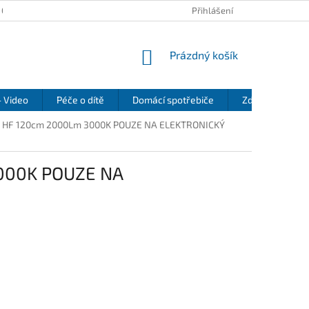
 OSOBNÍCH ÚDAJŮ
KONTAKTY
REKLAMAČNÍ ŘÁD
Přihlášení
REFEREN
NÁKUPNÍ
Prázdný košík
KOŠÍK
- Video
Péče o dítě
Domácí spotřebiče
Zdraví a pohod
 HO HF 120cm 2000Lm 3000K POUZE NA ELEKTRONICKÝ
3000K POUZE NA