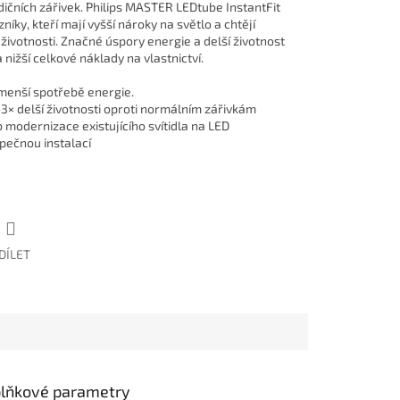
adičních zářivek. Philips MASTER LEDtube InstantFit
íky, kteří mají vyšší nároky na světlo a chtějí
ivotnosti. Značné úspory energie a delší životnost
nižší celkové náklady na vlastnictví.
 menší spotřebě energie.
–3× delší životnosti oproti normálním zářivkám
b modernizace existujícího svítidla na LED
pečnou instalací
DÍLET
lňkové parametry