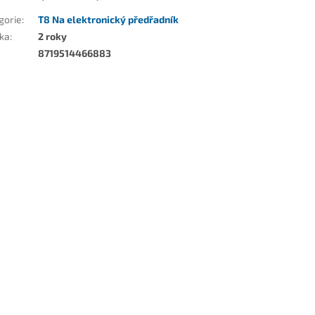
gorie
:
T8 Na elektronický předřadník
ka
:
2 roky
8719514466883