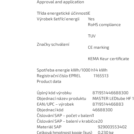
Approval and application
Třída energetické účinnosti
E
Výrobek šetřící energii
Yes
RoHS compliance
TUV
Značky schválení
CE marking
KEMA Keur certificate
Spotřeba energie kWh/1000 h
14 kWh
Registrační číslo EPREL
1165513
Product data
Úplný kód výrobku
871951446688300
Objednací název produktu
MASTER LEDtube HF 
EAN/UPC – výrobek
8719514466883
Objednací kód
46688300
Číslování SAP – počet v balení
1
Číslování SAP – balení v krabičce
20
Materiál SAP
929003553402
Celková hmotnost kopie (kus)
0,230 kg