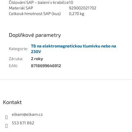
Číslování SAP – balení v krabičce
10
Materiál SAP
929002021702
Celková hmotnost SAP (kus)
0,270 kg
Doplňkové parametry
T8 na elektromagnetickou tlumivku nebo na
Kategorie
:
230V
Záruka
:
2 roky
EAN
:
8718699646912
Z
á
p
a
Kontakt
t
í
elkam
@
elkam.cz
553 671 862