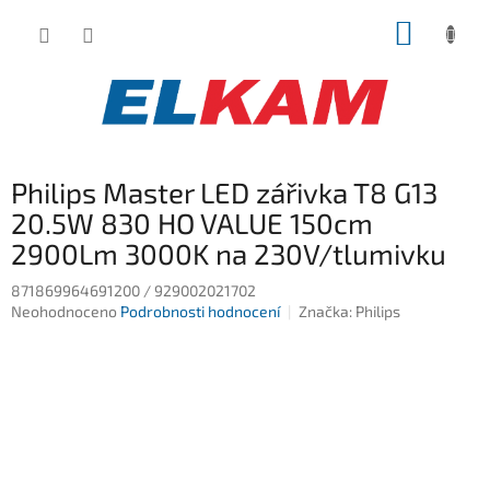
Přejít
NÁKUP
na
obsah
KOŠÍK
Philips Master LED zářivka T8 G13
20.5W 830 HO VALUE 150cm
2900Lm 3000K na 230V/tlumivku
871869964691200 / 929002021702
Průměrné
Neohodnoceno
Podrobnosti hodnocení
Značka:
Philips
hodnocení
produktu
je
0,0
z
5
hvězdiček.