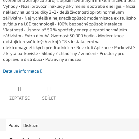
světelného zdroje za zdroj s lepším světelným efektem a životností.
Výhody • Nižší provozní náklady díky menší spotřebě energie. • Nižší
náklady na údržbu díky 2–3× delší životnosti oproti normálním
zářivkám • Nejrychlejší a nejsnazší způsob modernizace existujícího
svítidla na LED technologii • 100% bezpečný způsob instalace
Vlastnosti • Úspora až 50 % spotřeby energie oproti normálním
zářivkám • Extra dlouhá životnost 50 000 hodin • Modernizace
existujících světelných zdrojů T8 s instalacemi na
elektromagnetických předřadnících • Bez rtuti Aplikace • Parkoviště
/ krytá parkoviště • Sklady / chladírny / značení • Prostory pro
dopravu a distribuci • Potraviny a muzea
Detailní informace
ZEPTAT SE
SDÍLET
Popis
Diskuze