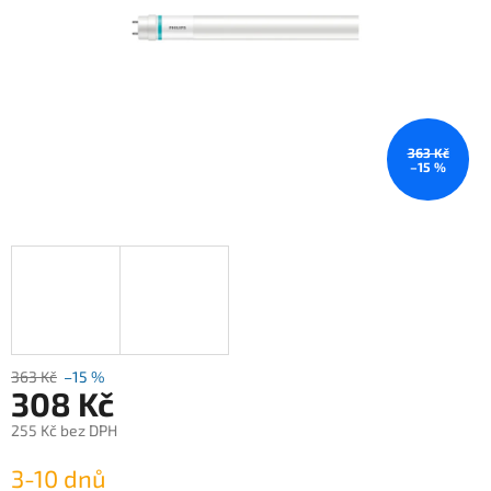
363 Kč
–15 %
363 Kč
–15 %
308 Kč
255 Kč bez DPH
Měrná
3-10 dnů
cena: