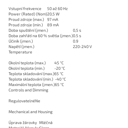
Vstupní frekvence
50 až 60 Hz
Power (Rated) (Nom)
20,5 W
Proud zdroje (max.)
97 mA
Proud zdroje (min.)
89 mA
Doba spuštění (jmen.)
0,5 s
Doba zahřátí na 60 % světla (jmen.)
0.5 s
Účiník (jmen.)
0.9
Napětí (jmen.)
220-240 V
Temperature
Okolní teplota (max.)
45 °C
Okolní teplota (min.)
-20 °C
Teplota skladování (max.)
65 °C
Teplota skladování (min.)
-40 °C
Maximální teplota (jmen.)
65 °C
Controls and Dimming
Regulovatelné
Ne
Mechanical and Housing
Úprava žárovky
Mléčná
Materiál žárovky
Glass