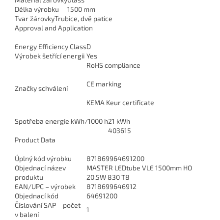
Délka výrobku
1500 mm
Tvar žárovky
Trubice, dvě patice
Approval and Application
Energy Efficiency Class
D
Výrobek šetřící energii
Yes
RoHS compliance
CE marking
Značky schválení
KEMA Keur certificate
Spotřeba energie kWh/1000 h
21 kWh
403615
Product Data
Úplný kód výrobku
871869964691200
Objednací název
MASTER LEDtube VLE 1500mm HO
produktu
20.5W 830 T8
EAN/UPC – výrobek
8718699646912
Objednací kód
64691200
Číslování SAP – počet
1
v balení