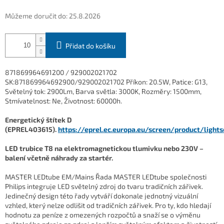
Můžeme doručit do:
25.8.2026
Přidat do košíku
871869964691200 / 929002021702
SK:871869964692900/929002021702 Příkon: 20.5W, Patice: G13,
Světelný tok: 2900Lm, Barva světla: 3000K, Rozměry: 1500mm,
Stmívatelnost: Ne, Životnost: 60000h.
Energetický štítek D
(EPREL403615).
https://eprel.ec.europa.eu/screen/product/light
LED trubice T8 na elektromagnetickou tlumivku nebo 230V –
balení včetně náhrady za startér.
MASTER LEDtube EM/Mains Řada MASTER LEDtube společnosti
Philips integruje LED světelný zdroj do tvaru tradičních zářivek.
Jedinečný design této řady vytváří dokonale jednotný vizuální
vzhled, který nelze odlišit od tradičních zářivek. Pro ty, kdo hledají
hodnotu za peníze z omezených rozpočtů a snaží se o výměnu