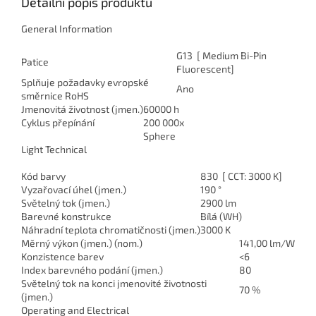
Detailní popis produktu
General Information
G13 [ Medium Bi-Pin
Patice
Fluorescent]
Splňuje požadavky evropské
Ano
směrnice RoHS
Jmenovitá životnost (jmen.)
60000 h
Cyklus přepínání
200 000x
Sphere
Light Technical
Kód barvy
830 [ CCT: 3000 K]
Vyzařovací úhel (jmen.)
190 °
Světelný tok (jmen.)
2900 lm
Barevné konstrukce
Bílá (WH)
Náhradní teplota chromatičnosti (jmen.)
3000 K
Měrný výkon (jmen.) (nom.)
141,00 lm/W
Konzistence barev
<6
Index barevného podání (jmen.)
80
Světelný tok na konci jmenovité životnosti
70 %
(jmen.)
Operating and Electrical