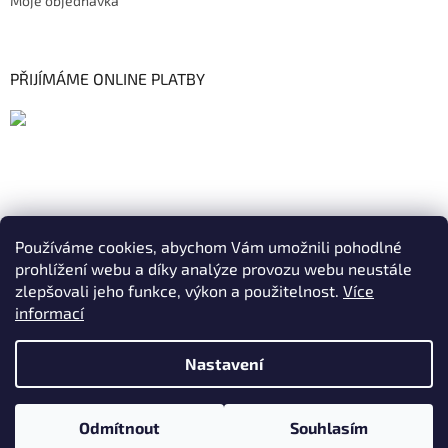
Moje objednávka
PŘIJÍMÁME ONLINE PLATBY
Používáme cookies, abychom Vám umožnili pohodlné
prohlížení webu a díky analýze provozu webu neustále
zlepšovali jeho funkce, výkon a použitelnost.
Více
informací
Nastavení
Vytvořil Shoptet
|
Realizoval Appgrade
Odmítnout
Souhlasím
Copyright 2026
ELKAM
. Všechna práva vyhrazena.