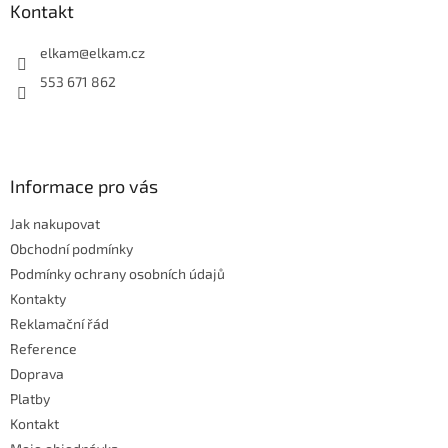
a
Kontakt
t
í
elkam
@
elkam.cz
553 671 862
Informace pro vás
Jak nakupovat
Obchodní podmínky
Podmínky ochrany osobních údajů
Kontakty
Reklamační řád
Reference
Doprava
Platby
Kontakt