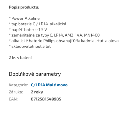
Popis produktu:
* Power Alkaline
* typ baterie C / LR14 alkalická
* napětí baterie 1,5 V
* zaměnitelné za typy C, LR14, AM2, 14A, MN1400
* alkalické baterie Philips obsahují 0 % kadmia, rtuti a olova
* skladovatelnost 5 let
2 ks v balení
Doplňkové parametry
Kategorie
:
C/LR14 Malé mono
Záruka
:
2 roky
EAN
:
8712581549985
Z
á
p