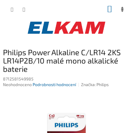
Přejít
NÁKUP
na
obsah
KOŠÍK
Philips Power Alkaline C/LR14 2KS
LR14P2B/10 malé mono alkalické
baterie
8712581549985
Průměrné
Neohodnoceno
Podrobnosti hodnocení
Značka:
Philips
hodnocení
produktu
je
0,0
z
5
hvězdiček.