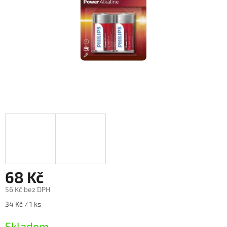
68 Kč
56 Kč bez DPH
Měrná
34 Kč / 1 ks
cena:
Skladem