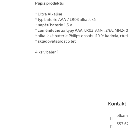
Popis produktu:
* Ultra Alkaline
* typ baterie AAA / LR03 alkalická
* napětí baterie 1,5 V
* zaměnitelné za typy AAA, LR03, AM4, 24A, MN24
* alkalické baterie Philips obsahují 0 % kadmia, rtuti
* skladovatelnost 5 let
4 ks v balení
Z
á
p
a
t
Kontakt
í
elkam
553 6