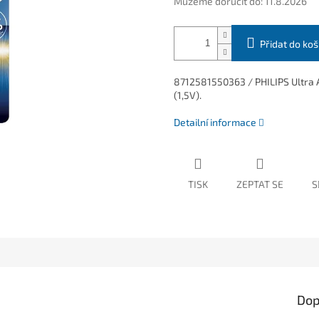
Můžeme doručit do:
11.8.2026
Přidat do koš
8712581550363 / PHILIPS Ultra 
(1,5V).
Detailní informace
TISK
ZEPTAT SE
S
Dop