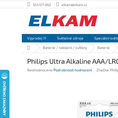
Přejít
553 671 862
elkam@elkam.cz
na
obsah
Výprodej !!!
Světelné zdroje
Speciální svět
Domů
Baterie / nabíjení / svítilny
Baterie
Philips Ultra Alkaline AAA/L
Průměrné
Neohodnoceno
Podrobnosti hodnocení
Značka:
Phili
hodnocení
produktu
je
0,0
z
5
hvězdiček.