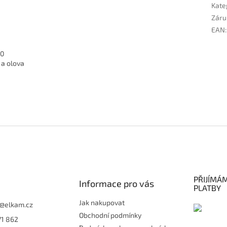
Kate
Záru
EAN
:
00
 a olova
PŘIJÍMÁ
Informace pro vás
PLATBY
Jak nakupovat
@
elkam.cz
Obchodní podmínky
71 862