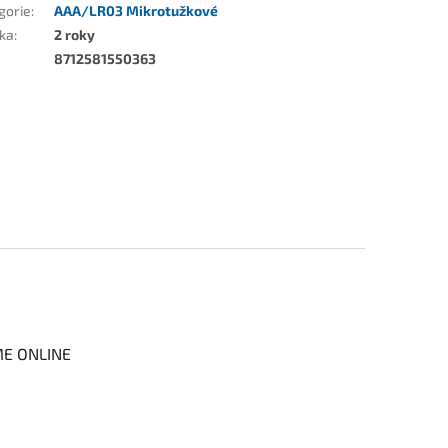
gorie
:
AAA/LR03 Mikrotužkové
ka
:
2 roky
8712581550363
ME ONLINE