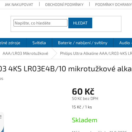
JAK NAKUPOVAT
OBCHODNÍ PODMÍNKY
PODMÍNKY OCHRANY
HLEDAT
elné zdroje
Svítidla
Baterie / nabíjení / svítilny
Audio 
AAA/LR03 Mikrotužkové
Philips Ultra Alkaline AAA/LR03 4KS L
R03 4KS LR03E4B/10 mikrotužkové alkal
ps
60 Kč
50 Kč bez DPH
Měrná
15 Kč / 1 ks
cena:
Skladem