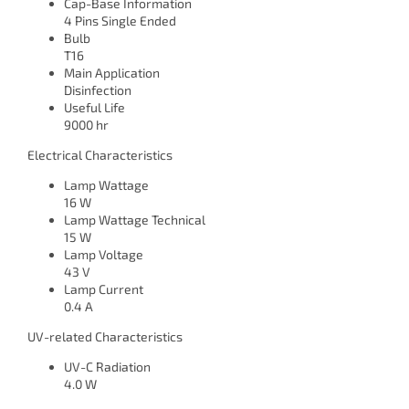
Cap-Base Information
4 Pins Single Ended
Bulb
T16
Main Application
Disinfection
Useful Life
9000 hr
Electrical Characteristics
Lamp Wattage
16 W
Lamp Wattage Technical
15 W
Lamp Voltage
43 V
Lamp Current
0.4 A
UV-related Characteristics
UV-C Radiation
4.0 W