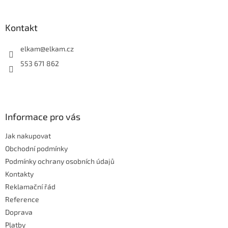
á
p
a
Kontakt
t
í
elkam
@
elkam.cz
553 671 862
Informace pro vás
Jak nakupovat
Obchodní podmínky
Podmínky ochrany osobních údajů
Kontakty
Reklamační řád
Reference
Doprava
Platby