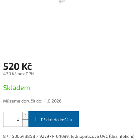
520 Kč
430 Kč bez DPH
Měrná
Skladem
cena:
Můžeme doručit do:
11.8.2026
Přidat do košíku
8711500643858 / 927971404099. Jednopaticová UVC (dezinfekční)