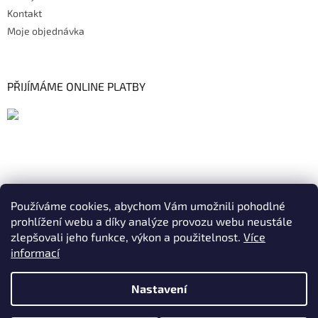
Kontakt
Moje objednávka
PŘIJÍMÁME ONLINE PLATBY
Používáme cookies, abychom Vám umožnili pohodlné
prohlížení webu a díky analýze provozu webu neustále
zlepšovali jeho funkce, výkon a použitelnost.
Více
informací
Nastavení
Vytvořil Shoptet
|
Realizoval Appgrade