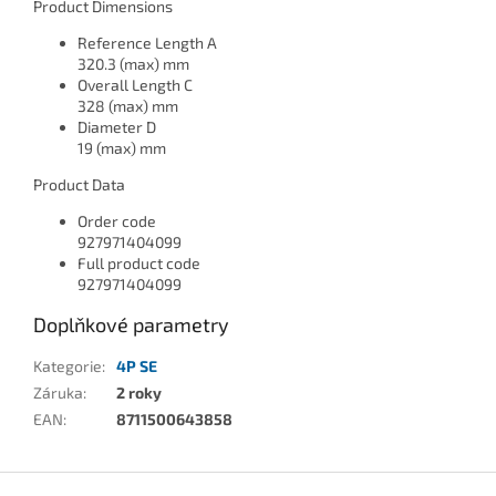
Product Dimensions
Reference Length A
320.3 (max) mm
Overall Length C
328 (max) mm
Diameter D
19 (max) mm
Product Data
Order code
927971404099
Full product code
927971404099
Doplňkové parametry
Kategorie
:
4P SE
Záruka
:
2 roky
EAN
:
8711500643858
Z