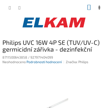
Přejít
NÁKUP
na
obsah
KOŠÍK
Philips UVC 16W 4P SE (TUV/UV-C)
germicidní zářivka - dezinfekční
8711500643858 / 927971404099
Průměrné
Neohodnoceno
Podrobnosti hodnocení
Značka:
Philips
hodnocení
produktu
je
0,0
z
5
hvězdiček.