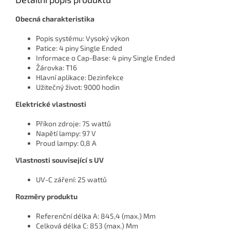
Obecná charakteristika
Popis systému:
Vysoký výkon
Patice:
4 piny Single Ended
Informace o Cap-Base:
4 piny Single Ended
Žárovka:
T16
Hlavní aplikace:
Dezinfekce
Užitečný život:
9000 hodin
Elektrické vlastnosti
Příkon zdroje:
75 wattů
Napětí lampy:
97 V
Proud lampy:
0,8 A
Vlastnosti související s UV
UV-C záření:
25 wattů
Rozměry produktu
Referenční délka A:
845,4 (max.) Mm
Celková délka C:
853 (max.) Mm