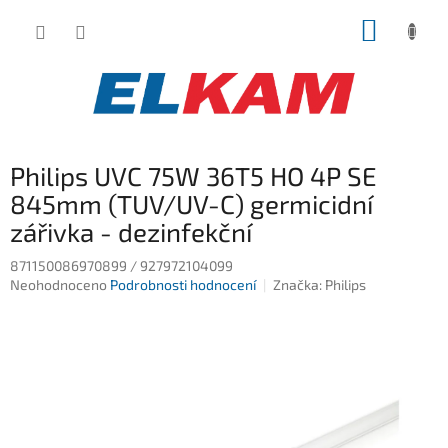
Přejít
NÁKUP
na
obsah
KOŠÍK
Philips UVC 75W 36T5 HO 4P SE
845mm (TUV/UV-C) germicidní
zářivka - dezinfekční
871150086970899 / 927972104099
Průměrné
Neohodnoceno
Podrobnosti hodnocení
Značka:
Philips
hodnocení
produktu
je
0,0
z
5
hvězdiček.