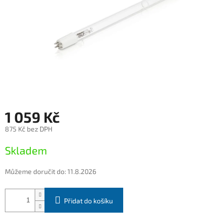
1 059 Kč
875 Kč bez DPH
Měrná
Skladem
cena:
Můžeme doručit do:
11.8.2026
Přidat do košíku