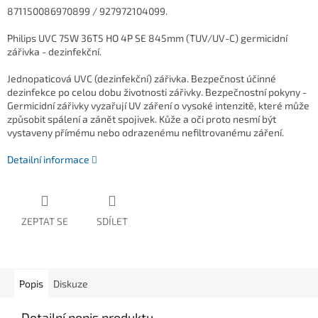
871150086970899
/ 927972104099.
Philips UVC 75W 36T5 HO 4P SE 845mm (TUV/UV-C) germicidní
zářivka - dezinfekční.
Jednopaticová UVC (dezinfekční) zářivka. Bezpečnost účinné
dezinfekce po celou dobu životnosti zářivky. Bezpečnostní pokyny -
Germicidní zářivky vyzařují UV záření o vysoké intenzitě, které může
způsobit spálení a zánět spojivek. Kůže a oči proto nesmí být
vystaveny přímému nebo odrazenému nefiltrovanému záření.
Detailní informace
ZEPTAT SE
SDÍLET
Popis
Diskuze
Detailní popis produktu