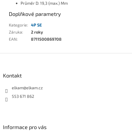
Průměr D:
19,3 (max.) Mm
Doplňkové parametry
Kategorie
:
4P SE
Záruka
:
2 roky
EAN
:
8711500869708
Z
á
p
a
Kontakt
t
í
elkam
@
elkam.cz
553 671 862
Informace pro vás