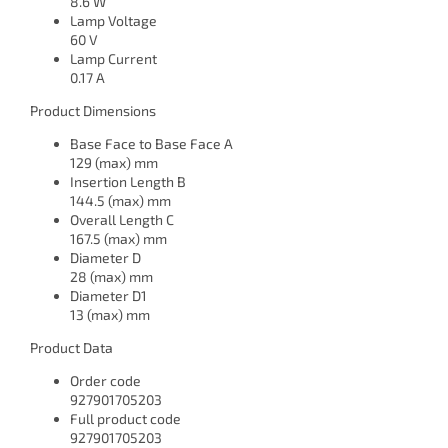
8.6 W
Lamp Voltage
60 V
Lamp Current
0.17 A
Product Dimensions
Base Face to Base Face A
129 (max) mm
Insertion Length B
144.5 (max) mm
Overall Length C
167.5 (max) mm
Diameter D
28 (max) mm
Diameter D1
13 (max) mm
Product Data
Order code
927901705203
Full product code
927901705203