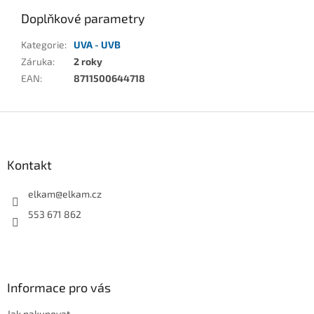
Doplňkové parametry
Kategorie
:
UVA - UVB
Záruka
:
2 roky
EAN
:
8711500644718
Z
á
p
a
Kontakt
t
í
elkam
@
elkam.cz
553 671 862
Informace pro vás
Jak nakupovat