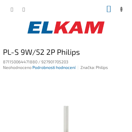
Přejít
NÁKUP
na
obsah
KOŠÍK
PL-S 9W/52 2P Philips
871150064471880 / 927901705203
Průměrné
Neohodnoceno
Podrobnosti hodnocení
Značka:
Philips
hodnocení
produktu
je
0,0
z
5
hvězdiček.