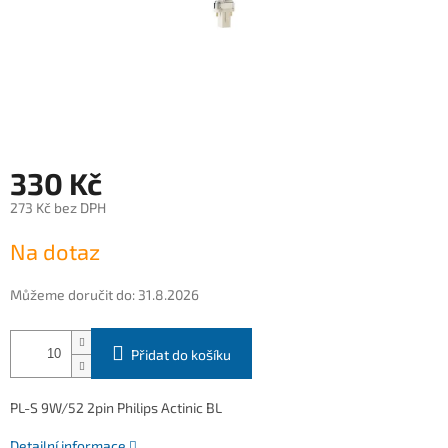
330 Kč
273 Kč bez DPH
Měrná
Na dotaz
cena:
Můžeme doručit do:
31.8.2026
Přidat do košíku
PL-S 9W/52 2pin Philips Actinic BL
Detailní informace