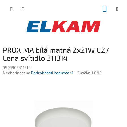
Přejít
NÁKUP
na
obsah
KOŠÍK
PROXIMA bílá matná 2x21W E27
Lena svítidlo 311314
5905963311314
Průměrné
Neohodnoceno
Podrobnosti hodnocení
Značka:
LENA
hodnocení
produktu
je
0,0
z
5
hvězdiček.