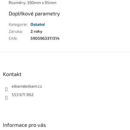
Rozměry: 390mm x 95mm
Doplňkové parametry
Kategorie
:
Ostatní
Záruka
:
2 roky
EAN
:
5905963311314
Z
á
p
a
Kontakt
t
í
elkam
@
elkam.cz
553 671 862
Informace pro vás