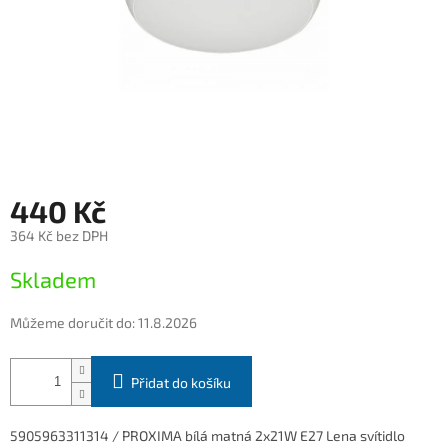
440 Kč
364 Kč bez DPH
Měrná
Skladem
cena:
Můžeme doručit do:
11.8.2026
Přidat do košíku
5905963311314 / PROXIMA bílá matná 2x21W E27 Lena svítidlo