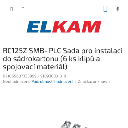
Přejít
NÁKUP
na
obsah
KOŠÍK
RC125Z SMB‑PLC Sada pro instalaci
do sádrokartonu (6 ks klipů a
spojovací materiál)
871869607333999 / 910930031318
Průměrné
Neohodnoceno
Podrobnosti hodnocení
Značka:
unknown
hodnocení
produktu
je
0,0
z
5
hvězdiček.