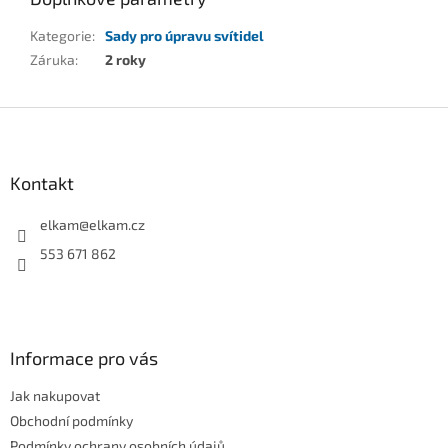
Kategorie
:
Sady pro úpravu svítidel
Záruka
:
2 roky
Z
á
p
a
Kontakt
t
í
elkam
@
elkam.cz
553 671 862
Informace pro vás
Jak nakupovat
Obchodní podmínky
Podmínky ochrany osobních údajů