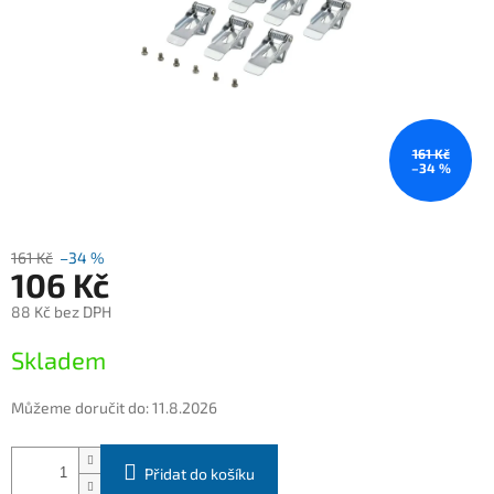
161 Kč
–34 %
161 Kč
–34 %
106 Kč
88 Kč bez DPH
Měrná
Skladem
cena:
Můžeme doručit do:
11.8.2026
Přidat do košíku