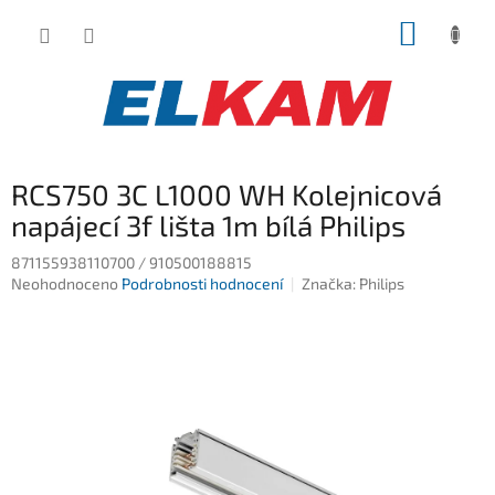
Přejít
NÁKUP
na
obsah
KOŠÍK
RCS750 3C L1000 WH Kolejnicová
napájecí 3f lišta 1m bílá Philips
871155938110700 / 910500188815
Průměrné
Neohodnoceno
Podrobnosti hodnocení
Značka:
Philips
hodnocení
produktu
je
0,0
z
5
hvězdiček.