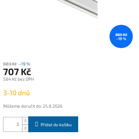
883 Kč
–19 %
883 Kč
–19 %
707 Kč
584 Kč bez DPH
Měrná
3-10 dnů
cena:
Můžeme doručit do:
25.8.2026
Přidat do košíku