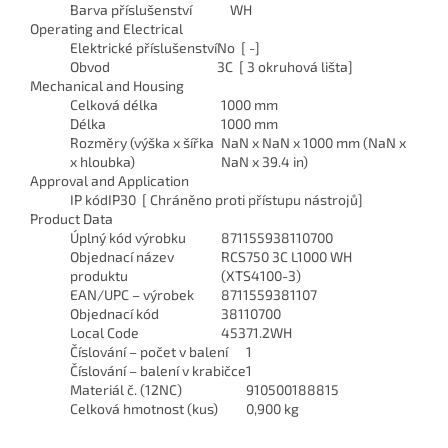
Barva příslušenství
WH
Operating and Electrical
Elektrické příslušenství
No [ -]
Obvod
3C [ 3 okruhová lišta]
Mechanical and Housing
Celková délka
1000 mm
Délka
1000 mm
Rozměry (výška x šířka
NaN x NaN x 1000 mm (NaN x
x hloubka)
NaN x 39.4 in)
Approval and Application
IP kód
IP30 [ Chráněno proti přístupu nástrojů]
Product Data
Úplný kód výrobku
871155938110700
Objednací název
RCS750 3C L1000 WH
produktu
(XTS4100-3)
EAN/UPC – výrobek
8711559381107
Objednací kód
38110700
Local Code
45371.2WH
Číslování – počet v balení
1
Číslování – balení v krabičce
1
Materiál č. (12NC)
910500188815
Celková hmotnost (kus)
0,900 kg