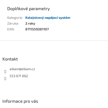
Doplňkové parametry
Kategorie
:
Kolejnicový napájecí systém
Záruka
:
2 roky
EAN
:
8711559381107
Z
á
p
a
Kontakt
t
í
elkam
@
elkam.cz
553 671 862
Informace pro vás