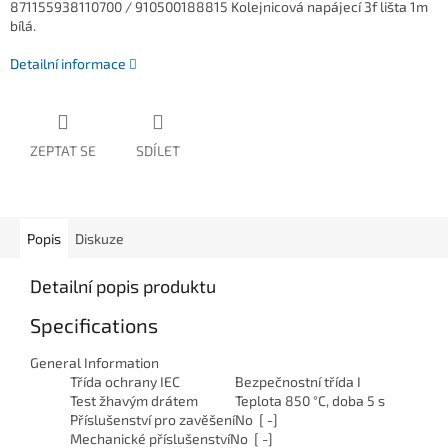
871155938110700 / 910500188815 Kolejnicová napájecí 3f lišta 1m
bílá.
Detailní informace
ZEPTAT SE
SDÍLET
Popis
Diskuze
Detailní popis produktu
Specifications
General Information
Třída ochrany IEC
Bezpečnostní třída I
Test žhavým drátem
Teplota 850 °C, doba 5 s
Příslušenství pro zavěšení
No [ -]
Mechanické příslušenství
No [ -]