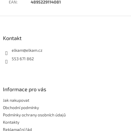
EAN
:
4895229114081
Z
á
p
a
Kontakt
t
í
elkam
@
elkam.cz
553 671 862
Informace pro vás
Jak nakupovat
Obchodní podmínky
Podmínky ochrany osobních údajů
Kontakty
Reklamační řád