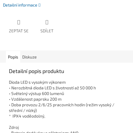
Detailní informace
ZEPTAT SE
SDÍLET
Popis
Diskuze
Detailní popis produktu
Dioda LED s vysokým výkonem
• Nerozbitná dioda LED s životností až 50 000 h
• Světelný výstup 600 lumenů
• Vzdálenost paprsku 200 m
• Doba provozu 2/6/25 pracovních hodin (režim vysoký /
střední / nízký)
* IPX4 voděodolný,
Zdroj
• Baterie dodávány s přístrojem: ANO