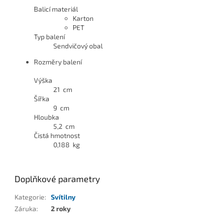
Balicí materiál
Karton
PET
Typ balení
Sendvičový obal
Rozměry balení
Výška
21 cm
Šířka
9 cm
Hloubka
5,2 cm
Čistá hmotnost
0,188 kg
Doplňkové parametry
Kategorie
:
Svítilny
Záruka
:
2 roky