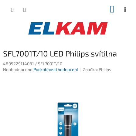
Přejít
NÁKUP
na
obsah
KOŠÍK
SFL7001T/10 LED Philips svítilna
4895229114081 / SFL7001T/10
Průměrné
Neohodnoceno
Podrobnosti hodnocení
Značka:
Philips
hodnocení
produktu
je
0,0
z
5
hvězdiček.