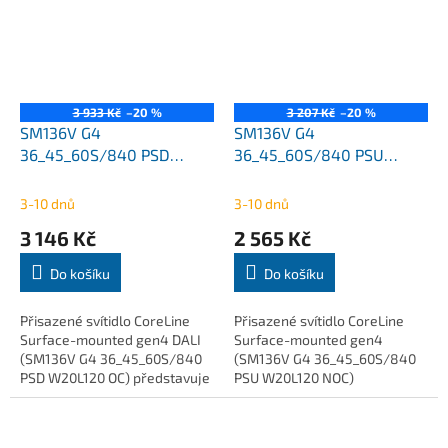
3 933 Kč
–20 %
3 207 Kč
–20 %
SM136V G4
SM136V G4
36_45_60S/840 PSD
36_45_60S/840 PSU
W20L120 OC
W20L120 NOC
3600Lm/4500Lm/6000Lm
3600Lm/4500Lm/6000Lm
3-10 dnů
3-10 dnů
CoreLine přisazené Philips
CoreLine přisazené Philips
3 146 Kč
2 565 Kč
Do košíku
Do košíku
Přisazené svítidlo CoreLine
Přisazené svítidlo CoreLine
Surface-mounted gen4 DALI
Surface-mounted gen4
(SM136V G4 36_45_60S/840
(SM136V G4 36_45_60S/840
PSD W20L120 OC) představuje
PSU W20L120 NOC)
profesionální LED řešení pro
představuje moderní a
kancelářské, školní a komerční
spolehlivé LED řešení pro
prostory....
všeobecné osvětlení