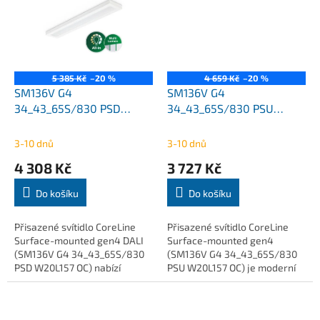
příkon 22W / 26W /...
5 385 Kč
–20 %
4 659 Kč
–20 %
SM136V G4
SM136V G4
34_43_65S/830 PSD
34_43_65S/830 PSU
W20L157 OC
W20L157 OC
3400Lm/4300Lm/6500Lm
3400Lm/4300Lm/6500Lm
3-10 dnů
3-10 dnů
CoreLine přisazené Philips
CoreLine přisazené Philips
4 308 Kč
3 727 Kč
Do košíku
Do košíku
Přisazené svítidlo CoreLine
Přisazené svítidlo CoreLine
Surface-mounted gen4 DALI
Surface-mounted gen4
(SM136V G4 34_43_65S/830
(SM136V G4 34_43_65S/830
PSD W20L157 OC) nabízí
PSU W20L157 OC) je moderní
kvalitní LED osvětlení pro
LED řešení pro celkové
profesionální použití v
osvětlení kancelářských,
kancelářích, školních...
školních a komerčních...