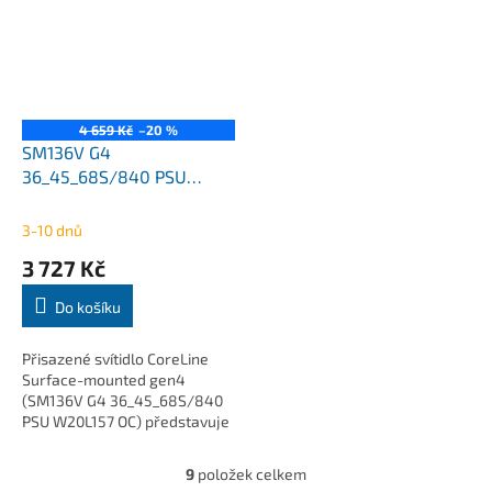
4 659 Kč
–20 %
SM136V G4
36_45_68S/840 PSU
W20L157 OC
3600Lm/4500Lm/6800Lm
3-10 dnů
CoreLine přisazené Philips
3 727 Kč
Do košíku
Přisazené svítidlo CoreLine
Surface-mounted gen4
(SM136V G4 36_45_68S/840
PSU W20L157 OC) představuje
moderní a úsporné řešení pro
všeobecné osvětlení
9
položek celkem
O
kanceláří, učeben a...