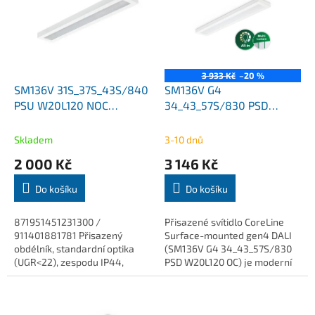
k
i
t
s
ů
p
r
o
3 933 Kč
–20 %
d
SM136V 31S_37S_43S/840
SM136V G4
u
PSU W20L120 NOC
34_43_57S/830 PSD
k
3100Lm/3700Lm/4300Lm
W20L120 OC
t
4000K CoreLine přisazené
3400Lm/4300Lm/5700Lm
Skladem
3-10 dnů
ů
Philips
CoreLine přisazené Philips
2 000 Kč
3 146 Kč
Do košíku
Do košíku
871951451231300 /
Přisazené svítidlo CoreLine
911401881781 Přisazený
Surface-mounted gen4 DALI
obdélník, standardní optika
(SM136V G4 34_43_57S/830
(UGR<22), zespodu IP44,
PSD W20L120 OC) je moderní
světelný tok světelného
LED svítidlo určené pro
zdroje
profesionální osvětlení
3100Lm/3700Lm/4300Lm, ,
kanceláří, školních...