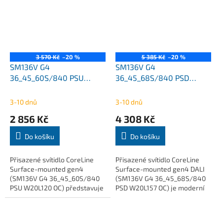
interiérů....
3 570 Kč
–20 %
5 385 Kč
–20 %
SM136V G4
SM136V G4
36_45_60S/840 PSU
36_45_68S/840 PSD
W20L120 OC
W20L157 OC
3600Lm/4500Lm/6000Lm
3600Lm/4500Lm/6800Lm
3-10 dnů
3-10 dnů
CoreLine přisazené Philips
CoreLine přisazené Philips
2 856 Kč
4 308 Kč
Do košíku
Do košíku
Přisazené svítidlo CoreLine
Přisazené svítidlo CoreLine
Surface-mounted gen4
Surface-mounted gen4 DALI
(SM136V G4 36_45_60S/840
(SM136V G4 36_45_68S/840
PSU W20L120 OC) představuje
PSD W20L157 OC) je moderní
moderní LED řešení pro
LED svítidlo určené pro
kancelářské a komerční
profesionální osvětlení
prostory s požadavkem na...
kanceláří, škol a...