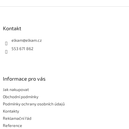
v
l
Z
á
á
d
p
a
a
Kontakt
c
t
í
í
elkam
@
elkam.cz
p
r
553 671 862
v
k
y
v
ý
Informace pro vás
p
i
Jak nakupovat
s
u
Obchodní podmínky
Podmínky ochrany osobních údajů
Kontakty
Reklamační řád
Reference