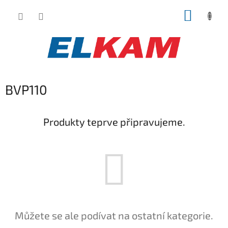
Přejít
NÁKUP
na
obsah
KOŠÍK
BVP110
Produkty teprve připravujeme.
Můžete se ale podívat na ostatní kategorie.