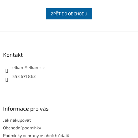
ZPĚT DO OBCHODU
Z
á
p
a
Kontakt
t
í
elkam
@
elkam.cz
553 671 862
Informace pro vás
Jak nakupovat
Obchodní podmínky
Podmínky ochrany osobních údajů