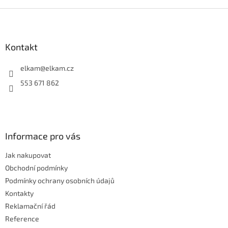
v
l
Z
á
á
d
p
a
a
Kontakt
c
t
í
í
elkam
@
elkam.cz
p
r
553 671 862
v
k
y
v
ý
Informace pro vás
p
i
Jak nakupovat
s
u
Obchodní podmínky
Podmínky ochrany osobních údajů
Kontakty
Reklamační řád
Reference