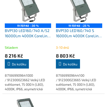
k
i
t
s
ů
p
r
o
11 737 Kč
–30 %
11 737 Kč
–25 %
d
BVP130 LED160/740 A/52
BVP130 LED160/740 S
u
16000Lm 4000K CoreLine
16000Lm 4000K CoreLine
k
Tempo Philips
Tempo Philips
t
Skladem
3-10 dnů
ů
8 216 Kč
8 803 Kč
Do košíku
Do košíku
871869909641000
871869909644100
/ 912300023662 Velký LED
/ 912300023665 Velký LED
světlomet, 75 000 h (L80),
světlomet, 75 000 h (L80),
4000K, IP66, asymetrická
4000K, IP66, symetrická
optika. CoreLine Tempo velké
optika. CoreLine Tempo velké
CoreLine Tempo ve velkém
CoreLine Tempo ve velkém
provedení je vysoce účinná...
provedení je vysoce...