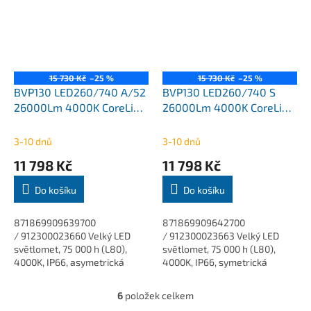
15 730 Kč
–25 %
15 730 Kč
–25 %
BVP130 LED260/740 A/52
BVP130 LED260/740 S
26000Lm 4000K CoreLine
26000Lm 4000K CoreLine
Tempo Philips
Tempo Philips
3-10 dnů
3-10 dnů
11 798 Kč
11 798 Kč
Do košíku
Do košíku
871869909639700
871869909642700
/ 912300023660 Velký LED
/ 912300023663 Velký LED
světlomet, 75 000 h (L80),
světlomet, 75 000 h (L80),
4000K, IP66, asymetrická
4000K, IP66, symetrická
optika. CoreLine Tempo velké
optika. CoreLine Tempo velké
CoreLine Tempo ve velkém
CoreLine Tempo ve velkém
6
položek celkem
O
provedení je vysoce...
provedení je vysoce...