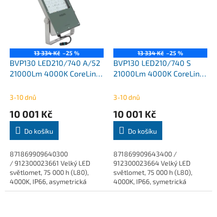
13 334 Kč
–25 %
13 334 Kč
–25 %
BVP130 LED210/740 A/52
BVP130 LED210/740 S
21000Lm 4000K CoreLine
21000Lm 4000K CoreLine
Tempo Philips
Tempo Philips
3-10 dnů
3-10 dnů
10 001 Kč
10 001 Kč
Do košíku
Do košíku
871869909640300
871869909643400 /
/ 912300023661 Velký LED
912300023664 Velký LED
světlomet, 75 000 h (L80),
světlomet, 75 000 h (L80),
4000K, IP66, asymetrická
4000K, IP66, symetrická
optika. CoreLine Tempo velké
optika. CoreLine Tempo velké
CoreLine Tempo ve velkém
CoreLine Tempo ve velkém
provedení je vysoce...
provedení je vysoce účinná...