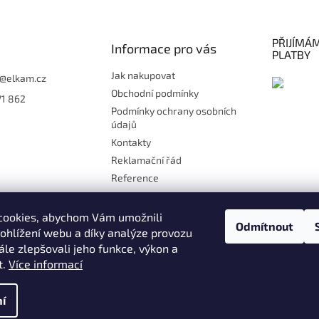
PŘIJÍMÁ
Informace pro vás
PLATBY
Jak nakupovat
@
elkam.cz
Obchodní podmínky
71 862
Podmínky ochrany osobních
údajů
Kontakty
Reklamační řád
Reference
Doprava
Platby
cookies, abychom Vám umožnili
Odmítnout
Kontakt
ohlížení webu a díky analýze provozu
le zlepšovali jeho funkce, výkon a
Moje objednávka
t.
Více informací
ány
í