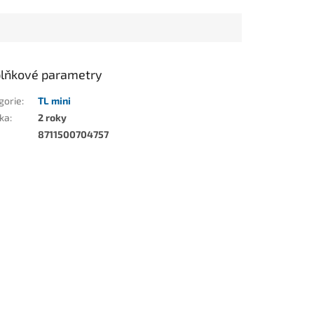
lňkové parametry
gorie
:
TL mini
ka
:
2 roky
8711500704757