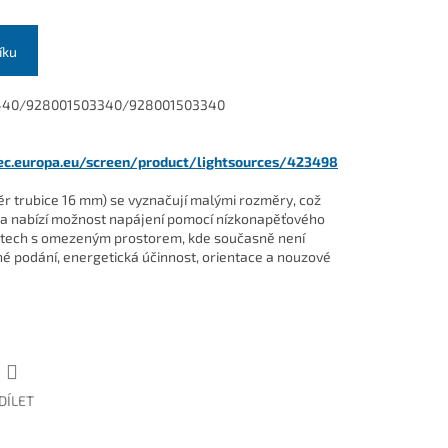
íku
5440/928001503340/928001503340
.ec.europa.eu/screen/product/lightsources/423498
měr trubice 16 mm) se vyznačují malými rozměry, což
a nabízí možnost napájení pomocí nízkonapěťového
místech s omezeným prostorem, kde současně není
é podání, energetická účinnost, orientace a nouzové
DÍLET