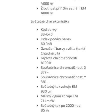
4000 hr
Životnost při 10% selhání EM
4000 hr
Světelná charakteristika
Kód barvy
33-640
Index podání barev
60 Ra8
Označení barvy světla (text)
Chladná bílá
Teplota chromatičnosti
4100 K
Souřadnice chromatičnosti X
377 -
Souřadnice chromatičnosti Y
381 -
Světelný tok zdroje EM
930 Lm
Měrný výkon zdroje EM
71 Lm/W
Světelný tok po 2000 hod.
85 %