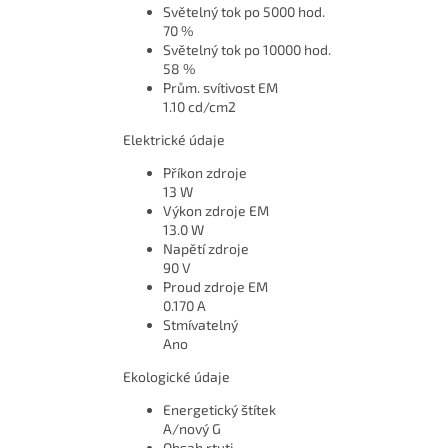
Světelný tok po 5000 hod.
70 %
Světelný tok po 10000 hod.
58 %
Prům. svítivost EM
1.10 cd/cm2
Elektrické údaje
Příkon zdroje
13 W
Výkon zdroje EM
13.0 W
Napětí zdroje
90 V
Proud zdroje EM
0.170 A
Stmívatelný
Ano
Ekologické údaje
Energetický štítek
A/nový G
Obsah rtuti