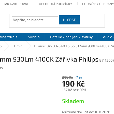
JAK NAKUPOVAT
OBCHODNÍ PODMÍNKY
PODMÍNKY OCHRANY
HLEDAT
elné zdroje
Svítidla
Baterie / nabíjení / svítilny
Audio 
5
TL mini
TL mini 13W 33-640 T5 G5 517mm 930Lm 4100K Zář
7mm 930Lm 4100K Zářivka Philips
8711500
ps
206 Kč
–7 %
190 Kč
157 Kč bez DPH
Měrná
Skladem
cena:
Můžeme doručit do:
10.8.2026