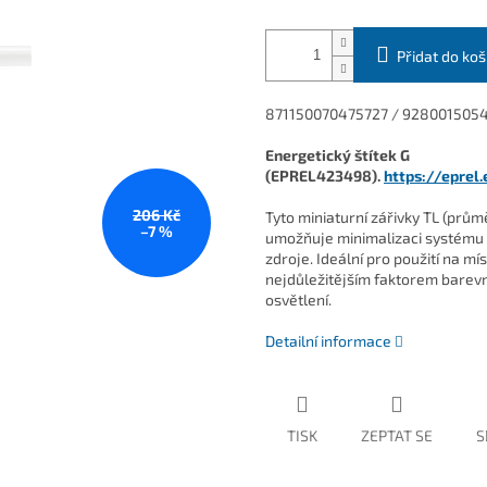
Přidat do koš
871150070475727 / 92800150
Energetický štítek G
(EPREL423498).
https://eprel
206 Kč
Tyto miniaturní zářivky TL (prů
–7 %
umožňuje minimalizaci systému 
zdroje. Ideální pro použití na 
nejdůležitějším faktorem barevn
osvětlení.
Detailní informace
TISK
ZEPTAT SE
S