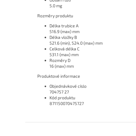
5.0 mg
Rozměry produktu
Délka trubice A
516.9 (max) mm
Délka vložky B
521.6 (min), 524.0 (max) mm
Celková délka C
531.1 (max) mm
Rozměry D
16 (max) mm
Produktové informace
Objednávkové císlo
704757 27
Kód produktu
871150070475727
Z
á