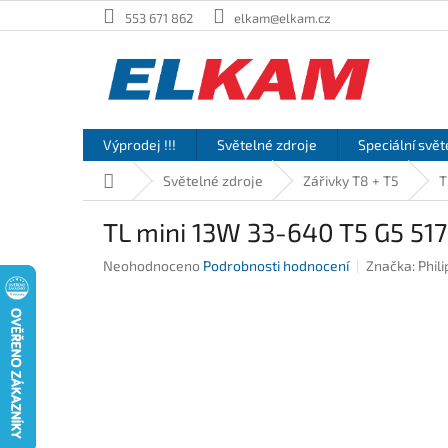
Přejít
553 671 862
elkam@elkam.cz
na
obsah
Výprodej !!!
Světelné zdroje
Speciální svět
Domů
Světelné zdroje
Zářivky T8 + T5
T
TL mini 13W 33-640 T5 G5 51
Průměrné
Neohodnoceno
Podrobnosti hodnocení
Značka:
Phili
hodnocení
produktu
je
0,0
z
5
hvězdiček.