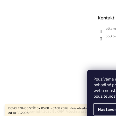
p
a
t
Kontakt
í
elkam
553 6
Používáme 
pohodlné pr
webu neustá
použitelnos
DOVOLENÁ OD STŘEDY 05.08. - 07.08.2026. Vaše objednávky budou vyřizov
Nastaven
Copyright 2026
ELKAM
. Všechna práva vyhrazena.
od 10.08.2026.