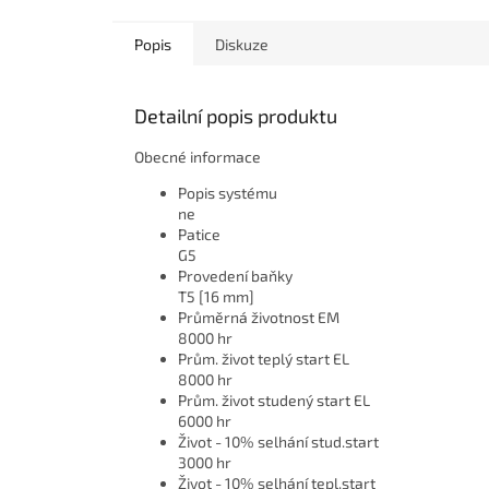
Popis
Diskuze
Detailní popis produktu
Obecné informace
Popis systému
ne
Patice
G5
Provedení baňky
T5 [16 mm]
Průměrná životnost EM
8000 hr
Prům. život teplý start EL
8000 hr
Prům. život studený start EL
6000 hr
Život - 10% selhání stud.start
3000 hr
Život - 10% selhání tepl.start