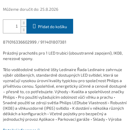
Můžeme doručit do:
25.8.2026
Přidat do košíku
871016336602999 / 911401807381
Prázdný prachotěs pro 1 LED trubici (oboustranné zapojení), IK08,
nerezové spony.
Tělo voděodolné světelné lišty Ledinaire Řada Ledinaire zahrnuje
výběr oblíbených, standardně dostupných LED svítidel, která se
vyznačují vysokou úrovní kvality typickou pro společnost Philips a
přívětivou cenou. Spolehlivé, energeticky účinné a cenově dostupné
– přesně to, co potřebujete. Výhody • Kvalita a spolehlivost značky
Philips • Pro použití vyžadujícím odolnost vůči vlhku a prachu •
Snadné použití se zdroji světla Philips LEDtube Vlastnosti • Robustní
(IK08) a vlhkuvzdorné (IP65) svítidlo • K dostání v několika různých
délkách a konfiguracích • Včetně pojistky pro bezpečný a
jednoduchý provoz Aplikace • Parkovací garáže • Sklady • Výroba