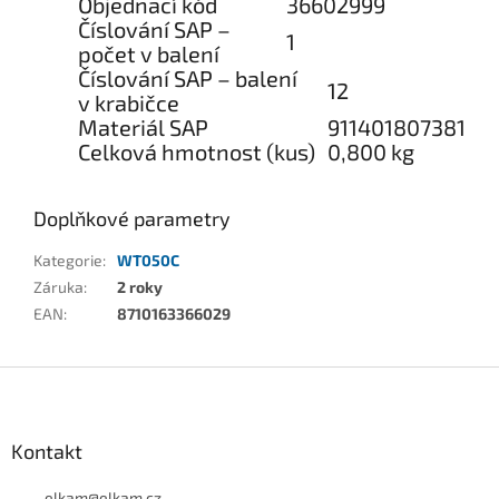
Objednací kód
36602999
Číslování SAP –
1
počet v balení
Číslování SAP – balení
12
v krabičce
Materiál SAP
911401807381
Celková hmotnost (kus)
0,800 kg
Doplňkové parametry
Kategorie
:
WT050C
Záruka
:
2 roky
EAN
:
8710163366029
Z
á
p
a
Kontakt
t
elkam
@
elkam.cz