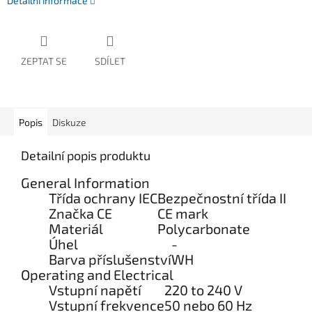
Detailní informace
ZEPTAT SE
SDÍLET
Popis
Diskuze
Detailní popis produktu
General Information
Třída ochrany IEC
Bezpečnostní třída II
Značka CE
CE mark
Materiál
Polycarbonate
Úhel
-
Barva příslušenství
WH
Operating and Electrical
Vstupní napětí
220 to 240 V
Vstupní frekvence
50 nebo 60 Hz