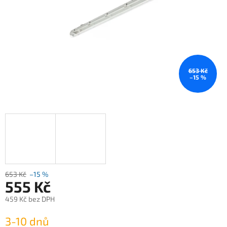
653 Kč
–15 %
653 Kč
–15 %
555 Kč
459 Kč bez DPH
Měrná
3-10 dnů
cena: