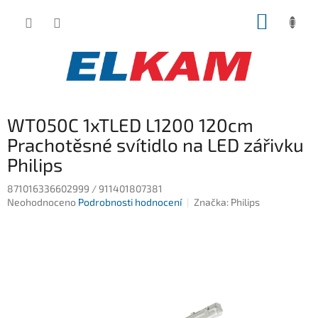
Přejít
NÁKUP
na
obsah
KOŠÍK
WT050C 1xTLED L1200 120cm
Prachotěsné svítidlo na LED zářivku
Philips
871016336602999 / 911401807381
Průměrné
Neohodnoceno
Podrobnosti hodnocení
Značka:
Philips
hodnocení
produktu
je
0,0
z
5
hvězdiček.