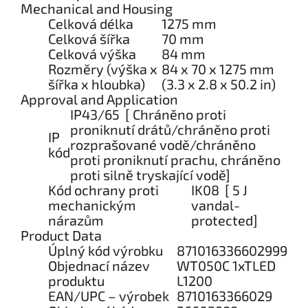
Mechanical and Housing
Celková délka
1275 mm
Celková šířka
70 mm
Celková výška
84 mm
Rozměry (výška x
84 x 70 x 1275 mm
šířka x hloubka)
(3.3 x 2.8 x 50.2 in)
Approval and Application
IP43/65 [ Chráněno proti
proniknutí drátů/chráněno proti
IP
rozprašované vodě/chráněno
kód
proti proniknutí prachu, chráněno
proti silně tryskající vodě]
Kód ochrany proti
IK08 [ 5 J
mechanickým
vandal-
nárazům
protected]
Product Data
Úplný kód výrobku
871016336602999
Objednací název
WT050C 1xTLED
produktu
L1200
EAN/UPC – výrobek
8710163366029