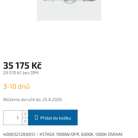
35 175 Kč
29 070 Kč bez DPH
Měrná
3-10 dnů
cena:
Můžeme doručit do:
25.8.2026
Přidat do košíku
4008321288851 / XSTAGE 7000W/OFR, 6000K, 1000h OSRAM