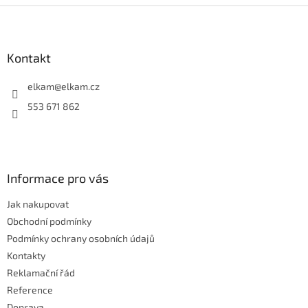
Z
á
p
a
Kontakt
t
í
elkam
@
elkam.cz
553 671 862
Informace pro vás
Jak nakupovat
Obchodní podmínky
Podmínky ochrany osobních údajů
Kontakty
Reklamační řád
Reference
Doprava