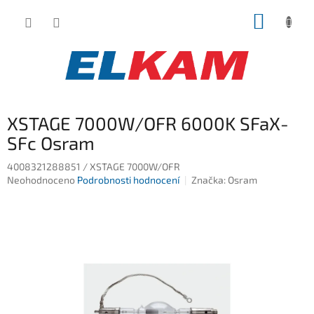
Přejít
NÁKUP
na
obsah
KOŠÍK
XSTAGE 7000W/OFR 6000K SFaX-
SFc Osram
4008321288851 / XSTAGE 7000W/OFR
Průměrné
Neohodnoceno
Podrobnosti hodnocení
Značka:
Osram
hodnocení
produktu
je
0,0
z
5
hvězdiček.