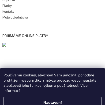
Platby
Kontakt
Moje objednávka
PŘIJÍMÁME ONLINE PLATBY
Používáme cookies, abychom Vám umožnili pohodlné
prohlížení webu a díky analýze provozu webu neustále
zlepšovali jeho funkce, výkon a použitelnost.
Více
informací
Nastavení
Vytvořil Shoptet
|
Realizoval Appgrade