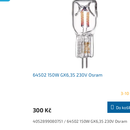
o
p
d
i
u
s
k
p
t
r
ů
o
d
u
k
t
ů
64502 150W GX6,35 230V Osram
3-10
Do koší
300 Kč
4052899080751 / 64502 150W GX6,35 230V Osram