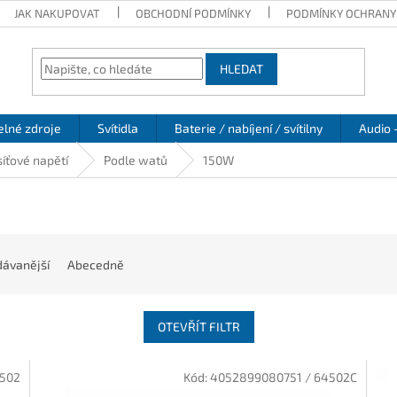
JAK NAKUPOVAT
OBCHODNÍ PODMÍNKY
PODMÍNKY OCHRANY
HLEDAT
elné zdroje
Svítidla
Baterie / nabíjení / svítilny
Audio 
íťové napětí
Podle watů
150W
ávanější
Abecedně
OTEVŘÍT FILTR
4502
Kód:
4052899080751 / 64502C