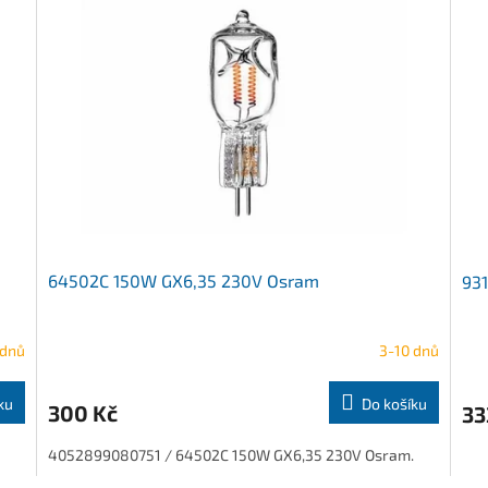
64502C 150W GX6,35 230V Osram
93
 dnů
3-10 dnů
ku
Do košíku
300 Kč
33
4052899080751 / 64502C 150W GX6,35 230V Osram.