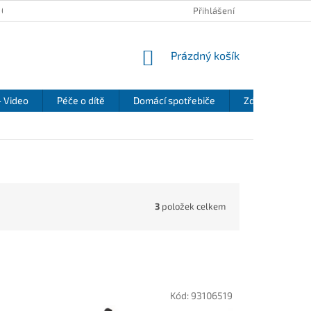
 OSOBNÍCH ÚDAJŮ
KONTAKTY
REKLAMAČNÍ ŘÁD
Přihlášení
REFEREN
NÁKUPNÍ
Prázdný košík
KOŠÍK
- Video
Péče o dítě
Domácí spotřebiče
Zdraví a pohod
3
položek celkem
Kód:
93106519