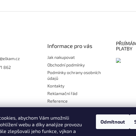
O
v
l
á
d
a
c
PŘIJÍMÁ
í
Informace pro vás
PLATBY
p
r
Jak nakupovat
@
elkam.cz
v
Obchodní podmínky
71 862
k
Podmínky ochrany osobních
y
údajů
v
ý
Kontakty
p
Reklamační řád
i
Reference
s
u
Doprava
Platby
cookies, abychom Vám umožnili
Odmítnout
Kontakt
ohlížení webu a díky analýze provozu
le zlepšovali jeho funkce, výkon a
Moje objednávka