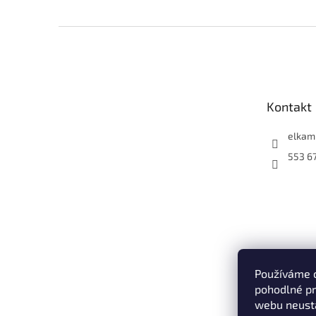
Z
á
p
a
t
Kontakt
í
elkam
553 6
Používáme 
pohodlné pr
webu neustá