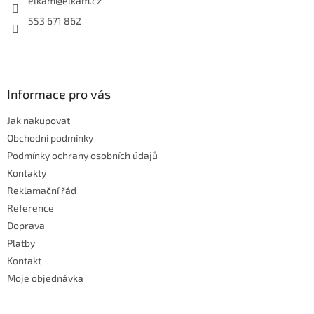
í
elkam
@
elkam.cz
p
r
553 671 862
v
k
y
v
ý
Informace pro vás
p
i
Jak nakupovat
s
u
Obchodní podmínky
Podmínky ochrany osobních údajů
Kontakty
Reklamační řád
Reference
Doprava
Platby
Kontakt
Moje objednávka