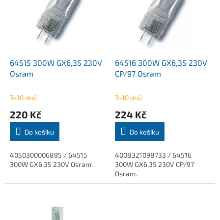
k
i
t
s
ů
p
r
o
d
64515 300W GX6,35 230V
64516 300W GX6,35 230V
u
Osram
CP/97 Osram
k
t
3-10 dnů
3-10 dnů
ů
220 Kč
224 Kč
Do košíku
Do košíku
4050300006895 / 64515
4008321098733 / 64516
300W GX6,35 230V Osram.
300W GX6,35 230V CP/97
Osram.