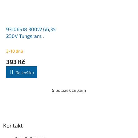
93106518 300W G6,35
230V Tungsram
DOPRODEJ
3-10 dnů
393 Kč
Do košíku
5
položek celkem
O
v
l
Z
á
á
d
p
a
a
Kontakt
c
t
í