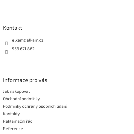
v
l
Z
á
á
d
p
a
a
Kontakt
c
t
í
í
elkam
@
elkam.cz
p
r
553 671 862
v
k
y
v
ý
Informace pro vás
p
i
Jak nakupovat
s
u
Obchodní podmínky
Podmínky ochrany osobních údajů
Kontakty
Reklamační řád
Reference