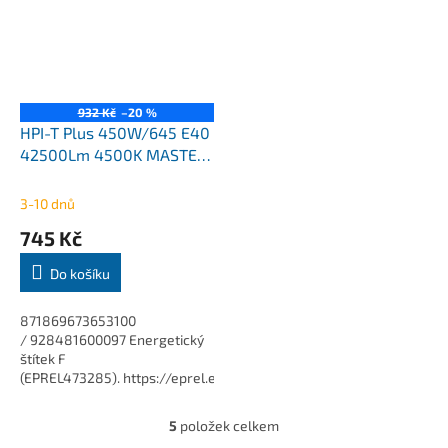
Minimální...
Minimální...
932 Kč
–20 %
HPI-T Plus 450W/645 E40
42500Lm 4500K MASTER
Philips
3-10 dnů
745 Kč
Do košíku
871869673653100
/ 928481600097 Energetický
štítek F
(EPREL473285). https://eprel.ec.europa.eu/screen/product/light
Určeno pro provozování na
SON...
5
položek celkem
O