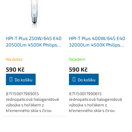
HPI-T Plus 250W/645 E40
HPI-T Plus 400W/645 E40
20500Lm 4500K Philips
32000Lm 4500K Philips
MASTER
MASTER
Na dotaz
Skladem
590 Kč
590 Kč
Do košíku
Do košíku
871150017989015
871150017990615
Jednopaticová halogenidová
Jednopaticová halogenidová
výbojka s hořákem z
výbojka s hořákem z
křemenného skla s čirou
křemenného skla s čirou
vnější baňkou. Vysoká
vnější baňkou. Vysoká
bezpečnost a vizuální komfort
bezpečnost a vizuální komfort
po celou dobu životnosti.
po celou dobu životnosti.