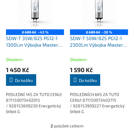
k
i
t
s
ů
p
r
o
2 589 Kč
–43 %
2 589 Kč
–38 %
d
SDW-T 35W/825 PG12-1
SDW-T 50W/825 PG12-1
u
1300Lm Výbojka Master
2300Lm Výbojka Master
k
Philips
Philips
t
Skladem
Skladem
ů
1 450 Kč
1 590 Kč
Do košíku
Do košíku
POSLEDNÍ 1KS ZA TUTO CENU!
POSLEDNÍCH 6KS ZA TUTO
871150073402015
CENU! 871150073403715
/ 928153809230 Energetický
/ 928153909227 Energetický
štítek G
štítek G
(EPREL473395). https://eprel.ec.europa.eu/screen/product/light
(EPREL473396). https://eprel.ec
Řada...
Řada...
2
položek celkem
O
v