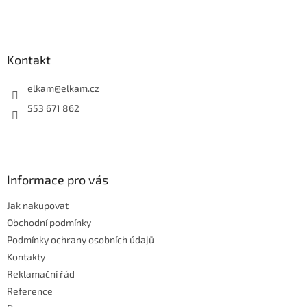
l
Z
á
á
d
p
a
a
Kontakt
c
t
í
í
elkam
@
elkam.cz
p
r
553 671 862
v
k
y
v
ý
Informace pro vás
p
i
Jak nakupovat
s
u
Obchodní podmínky
Podmínky ochrany osobních údajů
Kontakty
Reklamační řád
Reference