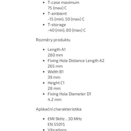
T-case maximum
75 (max) C
T-ambient
-15 (min), 50 (max) C
T-storage
-40 (min), 80 (max) C
Rozměry produktu
Length A1
280 mm
Fixing Hole Distance Length A2
265 mm
Width B1
39 mm
Height C1
28 mm
Fixing Hole Diameter D1
4.2 mm
Aplikační charakteristika
EMI 9kHz .. 30 MHz
EN 55015
Vibrations