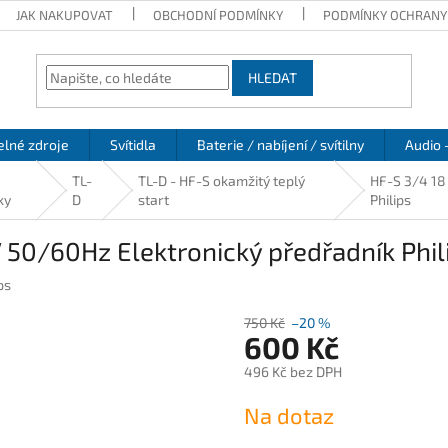
JAK NAKUPOVAT
OBCHODNÍ PODMÍNKY
PODMÍNKY OCHRANY
HLEDAT
elné zdroje
Svítidla
Baterie / nabíjení / svítilny
Audio 
TL-
TL-D - HF-S okamžitý teplý
HF-S 3/4 18
ky
D
start
Philips
 50/60Hz Elektronický předřadník Phil
ps
750 Kč
–20 %
600 Kč
496 Kč bez DPH
Měrná
Na dotaz
cena: