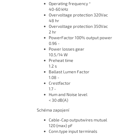
Operating frequency *
40-60 kHz
Overvoltage protection 320Vac
48 hr
Overvoltage protection 350Vac
2 hr
PowerFactor 100% output power
0.96 -
Power losses gear
10.5/14 W
Preheat time
1.2 s
Ballast Lumen Factor
1.08 -
Crestfactor
1.7 -
Hum and Noise level
< 30 dB(A)
Schéma zapojení
Cable-Cap outputwires mutual
120 (max) pF
Conn.type input terminals