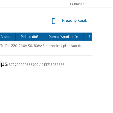
 OSOBNÍCH ÚDAJŮ
KONTAKTY
REKLAMAČNÍ ŘÁD
Přihlášení
REFEREN
NÁKUPNÍ
Prázdný košík
KOŠÍK
- Video
Péče o dítě
Domácí spotřebiče
Zdraví a pohod
 TL-D II 220-240V 50/60Hz Elektronický předřadník
ips
872790090555700 / 913713032666