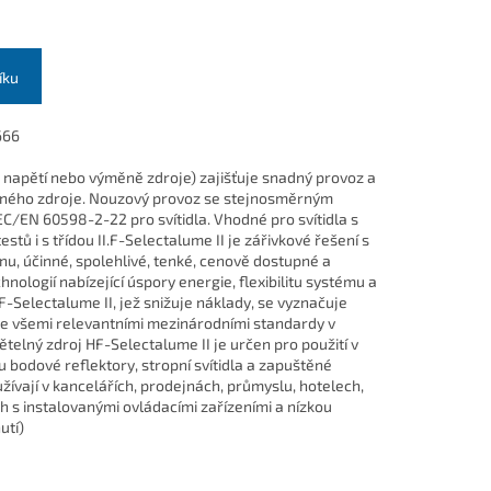
íku
666
u napětí nebo výměně zdroje) zajišťuje snadný provoz a
ného zdroje. Nouzový provoz se stejnosměrným
/EN 60598-2-22 pro svítidla. Vhodné pro svítidla s
estů i s třídou II.F-Selectalume II je zářivkové řešení s
, účinné, spolehlivé, tenké, cenově dostupné a
nologií nabízející úspory energie, flexibilitu systému a
-Selectalume II, jež snižuje náklady, se vyznačuje
e všemi relevantními mezinárodními standardy v
ětelný zdroj HF-Selectalume II je určen pro použití v
ou bodové reflektory, stropní svítidla a zapuštěné
užívají v kancelářích, prodejnách, průmyslu, hotelech,
h s instalovanými ovládacími zařízeními a nízkou
utí)