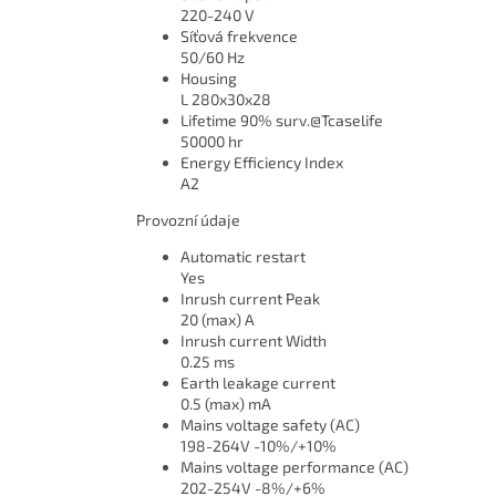
220-240 V
Síťová frekvence
50/60 Hz
Housing
L 280x30x28
Lifetime 90% surv.@Tcaselife
50000 hr
Energy Efficiency Index
A2
Provozní údaje
Automatic restart
Yes
Inrush current Peak
20 (max) A
Inrush current Width
0.25 ms
Earth leakage current
0.5 (max) mA
Mains voltage safety (AC)
198-264V -10%/+10%
Mains voltage performance (AC)
202-254V -8%/+6%