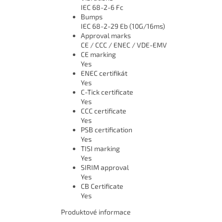
IEC 68-2-6 Fc
Bumps
IEC 68-2-29 Eb (10G/16ms)
Approval marks
CE / CCC / ENEC / VDE-EMV
CE marking
Yes
ENEC certifikát
Yes
C-Tick certificate
Yes
CCC certificate
Yes
PSB certification
Yes
TISI marking
Yes
SIRIM approval
Yes
CB Certificate
Yes
Produktové informace