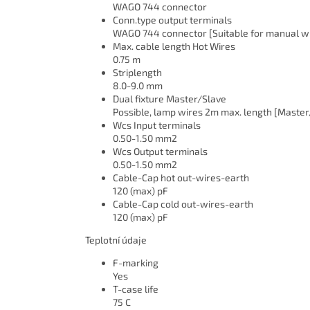
WAGO 744 connector
Conn.type output terminals
WAGO 744 connector [Suitable for manual wi
Max. cable length Hot Wires
0.75 m
Striplength
8.0-9.0 mm
Dual fixture Master/Slave
Possible, lamp wires 2m max. length [Master
Wcs Input terminals
0.50-1.50 mm2
Wcs Output terminals
0.50-1.50 mm2
Cable-Cap hot out-wires-earth
120 (max) pF
Cable-Cap cold out-wires-earth
120 (max) pF
Teplotní údaje
F-marking
Yes
T-case life
75 C