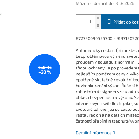
Můžeme doručit do:
31.8.2026
Přidat do koš
872790090555700 / 913713032
Automatický restart (při pokles
bezproblémovou výměnu světel
proudem v souladu s normami IEC
750 Kč
třídou ochrany I a po provedení t
–20 %
nejlepším poměrem ceny a výkonu
opatřené skutečně revoluční tech
bezkonkurenční výkon. Řešení HF
robustním designem v souladu s
oblasti bezpečnosti a výkonu. Sv
interiérových svítidlech, jako js
světelné zdroje, jež se často po
restauracích a na dalších místec
četností přepínání (zapnutí/vypn
Detailní informace