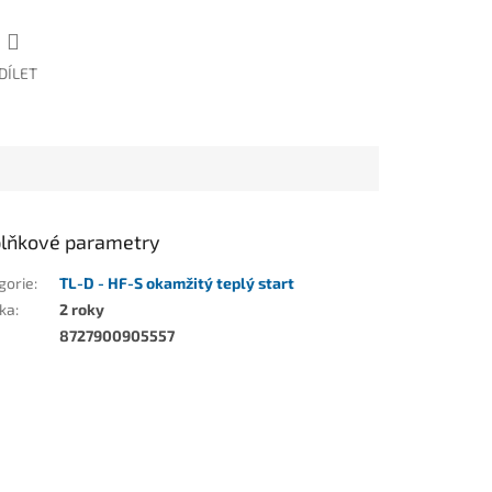
DÍLET
lňkové parametry
gorie
:
TL-D - HF-S okamžitý teplý start
ka
:
2 roky
8727900905557