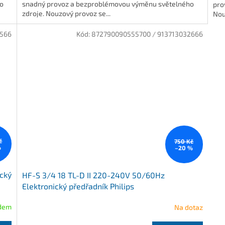
o
snadný provoz a bezproblémovou výměnu světelného
pro
zdroje. Nouzový provoz se...
Nou
2566
Kód:
872790090555700 / 913713032666
č
750 Kč
%
–20 %
cký
HF-S 3/4 18 TL-D II 220-240V 50/60Hz
Elektronický předřadník Philips
dem
Na dotaz