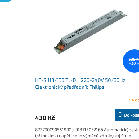
o
p
d
i
u
s
k
p
t
r
ů
o
d
u
k
538 K
–20 
t
ů
HF-S 118/136 TL-D II 220-240V 50/60Hz
Elektronický předřadník Philips
Na d
Do koší
430 Kč
872790090551900 / 913713032166 Automatický rest
(při poklesu napětí nebo výměně zdroje) zajišťuje