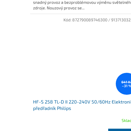
snadný provoz a bezproblémovou výměnu světelnéh
zdroje. Nouzový provoz se...
Kód:
872790089746300 / 91371303
641 K
–31 
HF-S 258 TL-D II 220-240V 50/60Hz Elektroni
předřadník Philips
Skla