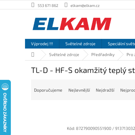
Přejít
553 671 862
elkam@elkam.cz
na
obsah
Výprodej !!!
Světelné zdroje
Speciální svět
Domů
Světelné zdroje
Předřadníky
Pro 
TL-D - HF-S okamžitý teplý st
Ř
a
Doporučujeme
Nejlevnější
Nejdražší
Nejprod
z
e
n
í
p
V
r
Kód:
872790090551900 / 91371303
ý