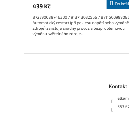
Do koší
439 Kč
872790089746300 / 913713032566 / 871150099908
Automatický restart (při poklesu napětí nebo výměně
zdroje) zajišťuje snadný provoz a bezproblémovou
výměnu světelného zdroje....
Z
á
p
a
t
Kontakt
í
elkam
553 6