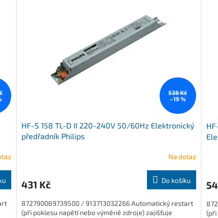
č
538 Kč
%
–19 %
HF-S 158 TL-D II 220-240V 50/60Hz Elektronický
HF-
předřadník Philips
Ele
otaz
Na dotaz
ku
Do košíku
431 Kč
54
art
872790089739500 / 913713032266 Automatický restart
872
(při poklesu napětí nebo výměně zdroje) zajišťuje
(př