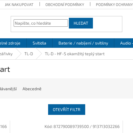
JAK NAKUPOVAT
OBCHODNÍ PODMÍNKY
PODMÍNKY OCHRANY
HLEDAT
elné zdroje
Svítidla
Baterie / nabíjení / svítilny
Audio 
zářivky
TL-D
TL-D - HF-S okamžitý teplý start
art
ávanější
Abecedně
OTEVŘÍT FILTR
2166
Kód:
872790089739500 / 913713032266