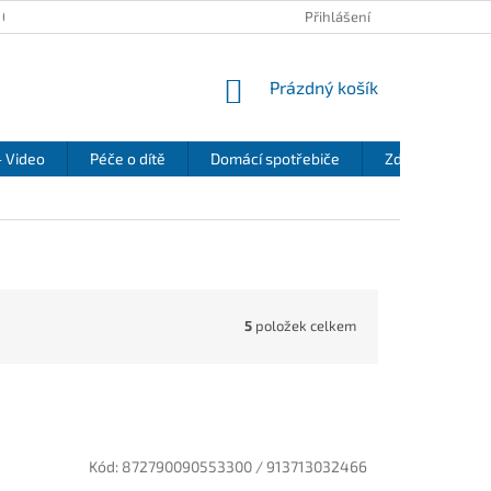
 OSOBNÍCH ÚDAJŮ
KONTAKTY
REKLAMAČNÍ ŘÁD
Přihlášení
REFEREN
NÁKUPNÍ
Prázdný košík
KOŠÍK
- Video
Péče o dítě
Domácí spotřebiče
Zdraví a pohod
5
položek celkem
Kód:
872790090553300 / 913713032466