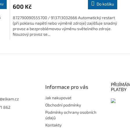
ku
Do košíku
600 Kč
5
872790090555700 / 913713032666 Automatický restart
(při poklesu napětí nebo výměně zdroje) zajišťuje snadný
provoz a bezproblémovou výměnu světelného zdroje.
Nouzový provoz se...
O
v
l
á
d
a
c
PŘIJÍMÁ
í
Informace pro vás
PLATBY
p
r
Jak nakupovat
@
elkam.cz
v
Obchodní podmínky
71 862
k
Podmínky ochrany osobních
y
údajů
v
ý
Kontakty