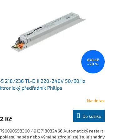
678 Kč
–20 %
S 218/236 TL-D II 220-240V 50/60Hz
ktronický předřadník Philips
Na dotaz
Do košíku
2 Kč
790090553300 / 913713032466 Automatický restart
i poklesu napětí nebo výměně zdroje) zajišťuje snadný